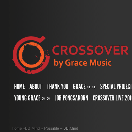
HOME
ABOUT
THANK YOU
GRACE
»
»
SPECIAL PROJEC
YOUNG GRACE
»
»
JOB PONGSAKORN
CROSSOVER LIVE 201
Home
»
BB.Mind
»
Possible – BB.Mind