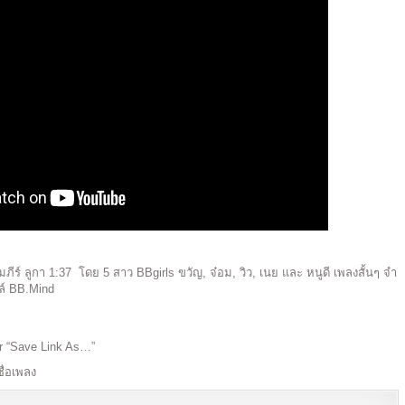
ีร์ ลูกา 1:37 โดย 5 สาว BBgirls ขวัญ, จ๋อม, วิว, เนย และ หนูดี เพลงสั้นๆ จำ
ล์ BB.Mind
r “Save Link As…”
ชื่อเพลง