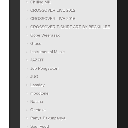
Chilling Mill
CROSSOVER LIVE 2012
CROSSOVER LIVE 2016
CROSSOVER T-SHIRT ART BY BECKII LEE
Gope Weerasak
Grace
Instrumental Music
JAZZIT
Job Pongsakorn
JUG
Lastday
moodtone
Natsha
Onetake
Panya Pakunpanya
Soul Food