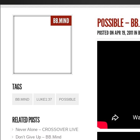
POSSIBLE – BB
BB.MIND
POSTED ON APR 19, 2011 IN
TAGS
BB.MIND
LUKE1:37
POSSIBLE
RELATED POSTS
Never Alone – CROSSOVER LIVE
Don’t Give Up – BB.Mind