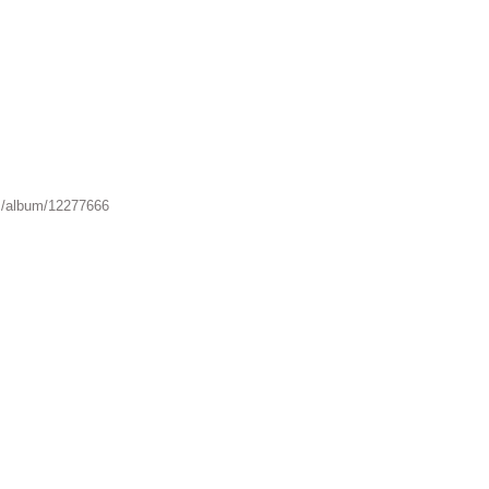
m/album/12277666