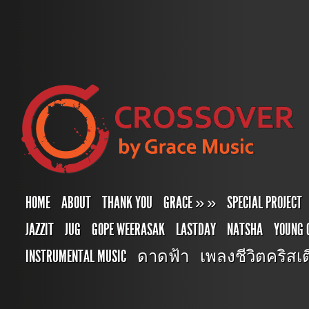
HOME
ABOUT
THANK YOU
GRACE
»
»
SPECIAL PROJECT
JAZZIT
JUG
GOPE WEERASAK
LASTDAY
NATSHA
YOUNG 
INSTRUMENTAL MUSIC
ดาดฟ้า
เพลงชีวิตคริสเตี