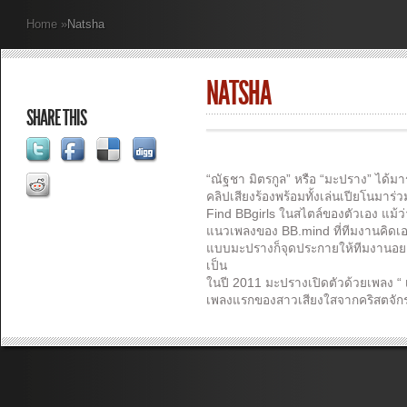
Home
»
Natsha
NATSHA
SHARE THIS
“ณัฐชา มิตรกูล” หรือ “มะปราง” ได้ม
คลิปเสียงร้องพร้อมทั้งเล่นเปียโนม
Find BBgirls ในสไตล์ของตัวเอง แม้ว่
แนวเพลงของ BB.mind ที่ทีมงานคิดเอา
แบบมะปรางก็จุดประกายให้ทีมงานอ
เป็น
ในปี 2011 มะปรางเปิดตัวด้วยเพลง “ 
เพลงแรกของสาวเสียงใสจากคริสตจัก