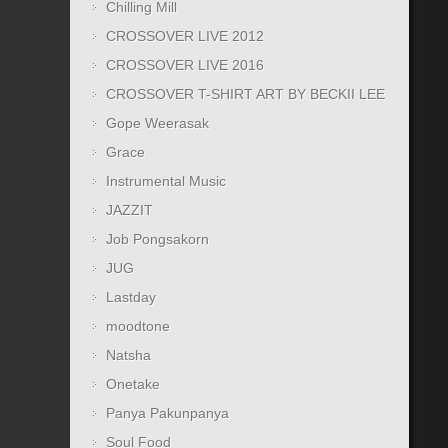
Chilling Mill
CROSSOVER LIVE 2012
CROSSOVER LIVE 2016
CROSSOVER T-SHIRT ART BY BECKII LEE
Gope Weerasak
Grace
Instrumental Music
JAZZIT
Job Pongsakorn
JUG
Lastday
moodtone
Natsha
Onetake
Panya Pakunpanya
Soul Food