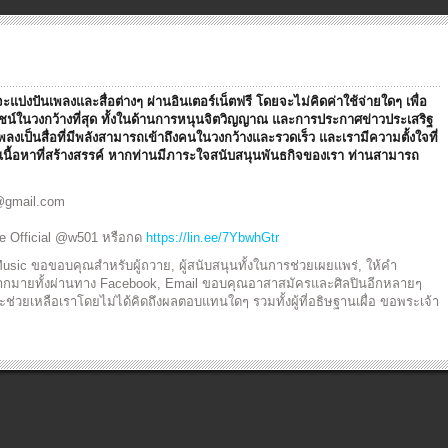
ะแบ่งปันเพลงและสื่อต่างๆ ผ่านอินเตอร์เน็ตฟรี โดยจะไม่คิดค่าใช้จ่ายใดๆ เพื่อ
ยชน์ในวงกว้างที่สุด ทั้งในด้านการหนุนจิตวิญญาณ และการประกาศข่าวประเสริฐ
เพลงเป็นสื่อที่มีพลังสามารถเข้าถึงคนในวงกว้างและรวดเร็ว และเรามีความตั้งใจที่
 มีเนื้อหาที่สร้างสรรค์ หากท่านมีภาระใจสนับสนุนพันธกิจของเรา ท่านสามารถ
@gmail.com
ine Official @w501 หรือกด
https://lin.ee/7YbwhGtr
sic ขอขอบคุณสำหรับผู้ถวาย, ผู้สนับสนุนทั้งในการช่วยเผยแพร่, ให้คำ
ากมายทั้งผ่านทาง Facebook, Email ขอบคุณอาสาสมัครและศิลปินอีกหลายๆ
ะช่วยเหลือเราโดยไม่ได้คิดถึงผลตอบแทนใดๆ รวมทั้งผู้ที่อธิษฐานเผื่อ ขอพระเจ้า