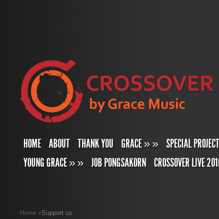
HOME
ABOUT
THANK YOU
GRACE
»
»
SPECIAL PROJEC
YOUNG GRACE
»
»
JOB PONGSAKORN
CROSSOVER LIVE 201
Home
»
Support us