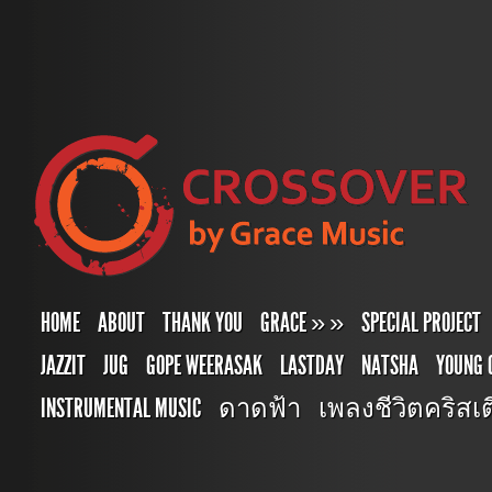
HOME
ABOUT
THANK YOU
GRACE
»
»
SPECIAL PROJECT
JAZZIT
JUG
GOPE WEERASAK
LASTDAY
NATSHA
YOUNG 
INSTRUMENTAL MUSIC
ดาดฟ้า
เพลงชีวิตคริสเตี