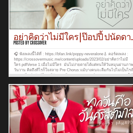
พระองค์เติมเรี่ยวแรงให้ก้าวไปประกาศพระนามพระเจ้ายิ่งใหญ่ส่งต่อไปใ
มากมายได้มองเห็นความรักของพระองค์Last Line:ให้เป็นที่พอพระทัย...
อย่าคิดว่าไม่มีใคร | ป๊อปปี้ ปนัดดา..
POSTED BY
CROSSOVER
🎧 ฟังเพลงนี้ได้ที่ : https://bfan.link/poppy-neveralone🎸 คอร์ดเพลง :
https://crossovermusic.me/content/uploads/2023/02/อย่าคิดว่าไม่มี
ใคร.pdfVerse 1:เมื่อไม่มีใคร มันไม่ง่ายดายได้แต่ทนให้วันหมุนผ่านภ
วันวาน คิดถึงทีไรก็ใจสลาย Pre Chorus:แม้บางคนจะลืมกันไปไม่เป็นไรถ
จะมองไม่สำคัญรู้ไหมมีฉันและมีบางคน (พระองค์) ห่วงเธอChorus:ต่อให
ไม่รักไม่คิดใส่ใจหรือเธอเคยผิดหวัง ชอกช้ำมาสักแค่ไหนพระองค์ไม่ห่างไ
และทรงเข้าใจทุกรอยน้ำตา มีพระองค์ที่รักและคอยห่วงใยไม่มีวันทอดทิ้
ดูแลตลอดไปอย่าคิดว่าเธอไม่มีใคร พระเจ้าทรงรักเธอ Verse 2:มีรักมั่นคง
ข้างๆกันเป็นความหวังไม่จางหายไปความรักพระองค์จะซ่อมแซมใจให้ดีอี
Chorus 2:มีพระองค์ที่รักและคอยห่วงใยไม่มีวันทอดทิ้งจะดูแลตลอดไปอย
ว่าเธอไม่มีใคร พระเจ้าทรงรักเธอLastline :จากนี้ไม่ว่านานเท่าไหร่ พระเ
รักเธอ _______________________________Executive Producer: Rua
YongpiyakulProducer: Ruangkit YongpiyakulComposer: Panya
PakunpanyaArranger: Burin SupakarapongkulArtist: Panadda
ChumchuerBackground Vocal: Burin SupakarapongkulPiano/Keyboar