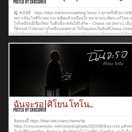
Waranya PakunpanyaDirector: Ruangkit YongpiyakulCamera 1: Tany
POSTED BY
CROSSOVER
Luang-ngernCamera 2: Waranya PakunpanyaEditor & Colorist: Tanya
Luang-ngernMake up & Hair Stylist : Jatuporn CharoensukkasemVD
🎧 ฟังได้ที่ : https://bfan.link/tomorrowthing Verse 1:ทุกๆครั้งที่วุ่นวาย
Production Crew: Baipor Ananya, Pomm Panya, Pop Rungroj, Beck
เพราะมีอะไรที่กังวลมากมายคิดแล้วเหนื่อยใจ พยายามจะคิดจะแก้ไขจะท
SaritaSpecial Thanks: Langsuan Maitrichit...
ไงก็เหมือนมีเรื่องใหม่ ในคืนนี้จะหลับได้ไงPre – Chorus:แต่ (เพราะ) เมื่
ให้ทรงนำไปทุกอย่างก็เหมือนหลุดหาย ใจก็หยุดสงบในทันทีChorus:ปล่อยพร
เป็นเรื่องของวันพรุ่งนี้พระเจ้าทรงมีแผนการดีๆ เกินกว่าที่เราเองจะเข้าใจจ
แค่พึ่งพาและฝากไว้ แค่เชื่อเดินตามพระองค์สุดหัวใจอย่าไปคิดกระวนกร
(อย่างไรพระองค์จะนำทาง)Verse 2: เหมือนทุ่งหญ้าที่เห็นมีดอกไม้ พระอ
ดูแลให้เติบโตขึ้นไปงดงามจับใจ ทรงรักเรามากมายซักแค่ไหนกังวลทำไม
พระเจ้ามีหนทาง ฝากความหวังและยอม
ไว้ใจ_______________________________Music Production:Producer
Ruangkit YongpiyakulLyric: Panya PakunpanyaMelody: Jearasak
KhvanvanArranger: Jearasak KhvanvanArtist: Theeraya
SongtangthamBackground Vocals: Jearasak Khvanvan, Tanyaporn L
ngernAcoustic Guitar: Ruangkit YongpiyakulElectric Guitar: Ruangkit
YongpiyakulBass: Burin SupakarapongkulDrums: Jearasak
KhvanvanMixed and Mastering: Burin SupakarapongkulVideo
Production:Executive Producer: Ruangkit YongpiyakulProducer: War
ฉันจะรอ | ศิโยน โทโน...
PakunpanyaDirector: Ruangkit YongpiyakulCamera 1: Tanyaporn Lua
ngernCamera 2: Waranya PakunpanyaEditor/Colorist: Tanyaporn Lua
POSTED BY
CROSSOVER
ngernGraphic design: Narada SangamangmoonVDO Production Crew
Baipor Ananya, Pomm Panya, Pop Rungroj, Bim Titima, Beck Sarita
ฟังเพลงนี้ https://bfan.link/chanccharคอร์ด
Special Thanks: Tae Taechin, Wiriyakitnukul’s...
https://crossovermusic.me/content/uploads/2022/08/ฉันจะรอ1.pdfVer
ในวันที่ต้องทุกข์ทน สับสนและต้องผิดหวังในโลกที่ช่างโหดร้าย มองไปไม่