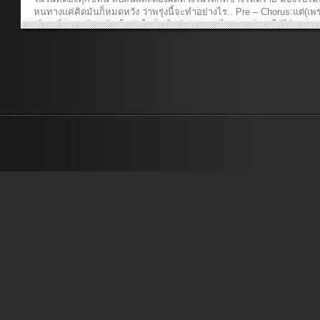
หนทางแค่คิดมันก็หมดหวัง ว่าพรุ่งนี้จะทำอย่างไร.. Pre – Chorus:แต่(เพ
เสียง ที่ดัง สะท้อนข้างในหัวใจนั่นคือคำสัญญา ที่พระองค์ทรงให้ไว้Choru
ปล่อยวางและไว้วางใจ แม้ความทุกข์ยังไม่แปรเปลี่ยนพระองค์มีแผนการที่
เข้าใจ ไม่หวั่นไหว ในทุกเรื่องราวแม้มันจะเป็นอย่างไร หากว่าพระองค์ส
เอาไว้ ฉันจะรอVerse 2:วันวานไม่เคยทิ้งกัน วันนี้ทรงโอบกอดฉันพรุ่งนี้จ
เปลี่ยนไปฉันเชื่อวางใจพระองค์ ผู้ที่ทรงจับมือฉัน ในวันที่ยืนไม่
ไหวBridge:เพราะเรารู้แผนงาน เพื่อให้ความหวังใจ ไม่ใช่เพื่อความทุกข์
ความเจ็บช้ำ เราจะพร้อมรับฟัง คำทูลขอจากใจ หากว่าพระองค์สัญญาเอา
ฉันจะรอ_____________________________________ Producer: เรืองก
ปิยะกุลComposer: บุรินทร์​ สุภัครพงษ์กุลArranger: บุรินทร์​ สุภัครพงษ์กุล
ศิโยน โทโนBackground Vocals: ปัญญา ปคูณปัญญา, บุรินทร์​ สุภัครพงษ
กุลPiano: เรืองกิจ ยงปิยะกุลElectric Guitar: เรืองกิจ ยงปิยะกุลBass: บุริน
ภัครพงษ์กุลMixed and Mastering: บุรินทร์​ สุภัครพงษ์กุลVideo director:
ญภรณ์ เหลืองเงินVideographer: ธัญญภรณ์ เหลืองเงิน, วรัญญา ปคูณ
ปัญญาPhotographer: เรืองกิจ ยงปิยะกุลVideo Editor: ธัญญภรณ์ เหลือง
เงินSpecial Thanks: คริสตจักรมหาพรรังสิต...