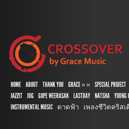
HOME
ABOUT
THANK YOU
GRACE
»
»
SPECIAL PROJECT
JAZZIT
JUG
GOPE WEERASAK
LASTDAY
NATSHA
YOUNG 
INSTRUMENTAL MUSIC
ดาดฟ้า
เพลงชีวิตคริสเตี