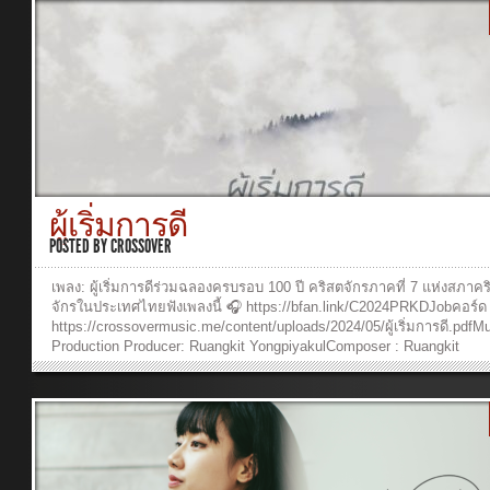
YongpiyakulVocal: Rose SirintipBackground Vocal: Ruangkit
YongpiyakulPiano: Panya PakunpanyaKeyboards: Ruangkit
YongpiyakulAcoustic & Electric Guitars: Ruangkit YongpiyakulBass: 
SupakarapongkulMixed and Mastering: Ananya OumjangDrums: San
DoungkhamRecording Engineer: Ananya OumjangStudio: Crossover
Studios Music Video ProductionDirector of Photography: Tanyaporn 
ngernCreative & Graphic Design: Sarita SuveeraCamera Operators:
Tanyaporn Luang-ngern, Pasit Pattaranukool,Waranya Pakunpanya, S
SuveeraEditor: Pasit PattaranukoolColorist & Lighting: Pasit Pattara
Verse 1:วันคืนที่สวยงาม ผ่านเวลาผันเปลี่ยนกลับหมุนวนเวียนเป็นวันที่ต้
หมองหม่นย้อนนึกถึงเรื่องราว พระเจ้านำผ่านพ้นเมฆฝนจะกลายเป็นฟ้าที่ด
ผู้เริ่มการดี
งดงาม Chorus:ความรัก ความเชื่อ ความหวัง นั่นคือพลังให้ฉันก้าวไปในโ
ช่างโหดร้าย ฉันมีความรักพระองค์เยียวยาวันนี้ลำบากแค่ไหน ยังมีความ
POSTED BY
CROSSOVER
พระสัญญายังเชื่อและยังศรัทธา แม้มองไม่เห็น จะเดินต่อไป Verse 2:ควา
ของพระองค์ อดทนได้ทุกอย่างความหวังคือแสงสว่างในวันมืดมนเชื่อมั่น
เพลง: ผู้เริ่มการดีร่วมฉลองครบรอบ 100 ปี คริสตจักรภาคที่ 7 แห่งสภาคร
สัญญา ในวันที่สับสนให้พระองค์ทรงนำไปในทุกหนทาง Last Line:ความร
จักรในประเทศไทยฟังเพลงนี้ 🎧 https://bfan.link/C2024PRKDJobคอร์ด
ความเชื่อ ความหวัง จะนำเส้นทาง เดินไป ฟังเพลงและดูวีดีโออื่นๆ หรือร่
https://crossovermusic.me/content/uploads/2024/05/ผู้เริ่มการดี.pdfM
สนับสนุนพันธกิจ W501...
Production Producer: Ruangkit YongpiyakulComposer : Ruangkit
YongpiyakulArranger: Ruangkit YongpiyakulArtist: Job PongsakornVe
:จากวันแรกที่เริ่มต้นมาผ่านเวลามานานเท่าไรเรายังคงก้าวไปไม่หยุดยั้ง
ประกาศพระนามพระเจ้ายิ่งใหญ่ส่งต่อไปให้คนมากมายได้มองเห็นความร
พระองค์Pre – Chorus:แม้ยากสักเพียงไหนเราจะไม่ยอมท้อใจยังคงมั่นใ
พระสัญญาChorus:พระเจ้าผู้เริ่มการดีไว้ จะทำให้สำเร็จจนถึงวันของพระเ
ผู้ทรงฤทธาขอบคุณในวันที่ผ่านมามองไปข้างหน้า มุ่งไปให้ถึงเส้นชัยให้เป
พระทัย พระองค์Verse 2:มีปัญหาเข้ามามากมายแต่จิตใจยังคงแข็งแกร่ง