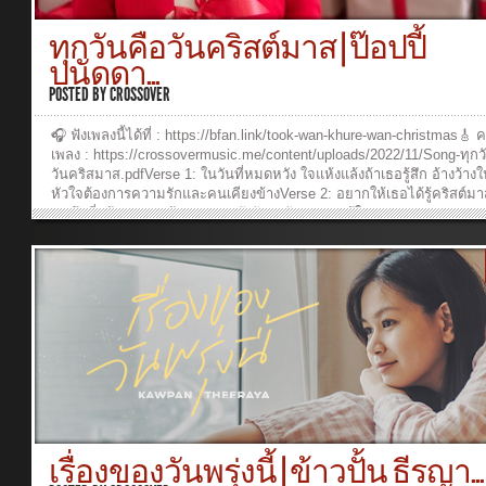
Burin SupakarapongkulAcoustic Guitar: Ruangkit YongpiyakulElectri
Guitar: Ruangkit YongpiyakulBass: Burin SupakarapongkulDrum
ทุกวันคือวันคริสต์มาส | ป๊อปปี้
Programming: Burin SupakarapongkulMixed and Mastering: Burin
ปนัดดา...
Supakarapongkul Director: Sarita SuveeraSet out Producer: Waranya
PakunpanyaActress: Nutthanicha PitakkanarakCamera 1: Tanyaporn
POSTED BY
CROSSOVER
Luang-ngernCamera 2: Waranya PakunpanyaEditor : Tanyaporn Luan
ngernMake up & Hair Stylist : Jatuporn Charoensukkasem, Thitima
🎧 ฟังเพลงนี้ได้ที่ : https://bfan.link/took-wan-khure-wan-christmas🎸 
SriboonruangVDO Production Crew: Baipor Ananya, Pomm Panya, P
เพลง : https://crossovermusic.me/content/uploads/2022/11/Song-ทุกว
RungrojSpecial Thanks: Langsuan Maitrichit...
วันคริสมาส.pdfVerse 1: ในวันที่หมดหวัง ใจแห้งแล้งถ้าเธอรู้สึก อ้างว้าง
หัวใจต้องการความรักและคนเคียงข้างVerse 2: อยากให้เธอได้รู้คริสต์มาส 
คนนึงที่พร้อมจะอยู่ข้างเธอและยังรักจะรักเธอกว่าผู้ใดPre Chorus:ปล่อย
ความทุกข์ ให้พระเยซูเข้ามา ข้างในใจแค่เพียงเธอรับไว้ พระองค์ทรงเป็น
เธอChorus:พระเยซูคือของขวัญที่ยิ่งใหญ่ ให้เธอชื่นใจในวันนี้เปลี่ยนควา
ให้เป็นความหวัง โวโอพระเจ้าทรงลงมาอยู่เคียงข้างเธอ แค่เพียงเธอเชื่อ
วางใจทุกวันจะกลับกลาย เป็นวันคริสต์มาสVerse 3: ให้ใจเธอยินดี มีควา
เพราะว่ามีพระเจ้าทรงอยู่ข้างเธอประทานความรักและชีวิตใหม่Verse 4:ไม
ทำอะไร ไปที่ไหนอุปสรรคจะยากเย็นสักเท่าไรอย่าหวั่นไหว พระเจ้าจะช่
_______________________________Producer: Ruangkit
YongpiyakulComposer: Burin SupakarapongkulArranger: Burin
SupakarapongkulArtist: Panadda ChumchuerBackground Vocal: Buri
SupakarapongkulPiano/Keyboards: Burin SupakarapongkulAcoustic G
Ruangkit YongpiyakulElectric Guitar: Ruangkit YongpiyakulBass: Bur
SupakarapongkulDrums: Sansern DoungkhamMixed and Mastering: B
เรื่องของวันพรุ่งนี้ | ข้าวปั้น ธีรญา...
SupakarapongkulExecutive Producer: Ruangkit YongpiyakulProducer