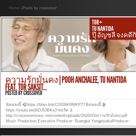
Home
»
Posts by crossover
TOR+
TU NANTIDA
ปุ๊ อัญชลี จงคดีก
ความรักมั่นคง | POOH ANCHALEE, TU NANTIDA
FEAT. TOR SAKSIT...
POSTED BY
CROSSOVER
ฟังเพลงนี้ 🎧https://bfan.link/C2026KRMKPTTฟังเพลงนี้ 🎬
https://youtu.be/j8ZU53BKxjYคอร์ด 🎸
http://crossovermusic.me/content/uploads/2026/03/ความรักมั่นคง.pdf
Music Production:Executive Producer: Ruangkit YongpiyakulProducer:
Ruangkit YongpiyakulAuthor : Ruangkit YongpiyakulComposer: Ruangkit
YongpiyakulArranger: Ruangkit YongpiyakulVocal: ปุ๊ อัญชลี จงคดีกิจ, Tu