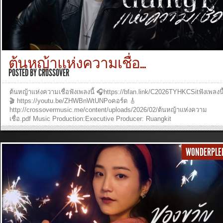
Sarita SuveeraGraphic Designer: Sarita SuveeraStill Photo: นภดล แซ่เอีย
Verse 1:อาจมีเวลาที่เราผิดหวังบางครั้งพบวันที่สุขใจมีช่วงเวลาเจ็บปวดร้องไห้ม
วันรับการเยียวยาเมื่อมีเวลาที่เราได้พบอาจมีสักวันที่จบแยกลาจากไปชีวิตคือ
ช่วงเวลาหลากหลายซ่อนความหมายอยู่ในนั้น Hook:เวลาในชีวิตที่ทรงมอบไว้
ให้เพื่อให้เราเรียนรู้เข้าใจน้ำพระทัยไม่ว่าเจอสิ่งใดฉันเชื่อในความรักพระองค์
ตราบใดที่ในทุกเวลาฤดูกาลยังมีพระองค์เคียงข้างไปไม่เดินหลงฉันขอทรง
ต้นหญ้าแห่งความเชื่อ...
นำทางไปให้ฉันก้าวเดินตาม Verse 2:อาจมีเวลาที่รวมเก็บไว้มีวันที่ยอมทิ้งปล่
ไปบางทีอาจมีถ้อยคำมากมายมีวันไร้คำวาจาจะมีอะไรที่ดีกว่านี้คือได้ชื่นชม
POSTED BY
CROSSOVER
ช่วงชีวิตที่ผ่านมาเรื่องราวมากมายทำให้รู้ว่าพระองค์รักเราแค่ไหน Tag:ตราบใ
ที่ในทุกเวลาฤดูกาลยังมีพระองค์เคียงข้างไปไม่เดินหลงฉันขอทรงนำทางไปให้
ต้นหญ้าแห่งความเชื่อฟังเพลงนี้ 🎧https://bfan.link/C2026TYHKCSitฟังเพลงนี
ฉันก้าวเดินตามฉันรู้จะทรงนำไปให้พบนิรันดร์กาล ฟังเพลงและดูวีดีโออื่นๆ หรื
🎬 https://youtu.be/ZHWBnWtUNPoคอร์ด 🎸
ร่วมสนับสนุนพันธกิจ crossover...
»
http://crossovermusic.me/content/uploads/2026/02/ต้นหญ้าแห่งความ
เชื่อ.pdf Music Production:Executive Producer: Ruangkit
YongpiyakulProducer: Ruangkit YongpiyakulAuthor : Panya
PakunpanyaComposer: Burin SupakarapongkulArranger: Ruangkit
YongpiyakulVocal: Sit Anoosit DetueaphonBackground vocal : Burin
WONDERPLE
SupakarapongkulPiano: Ruangkit YongpiyakulAcoustic & Electric Guitar:
Ruangkit YongpiyakulBass: Burin SupakarapongkulDrums: Sansern
DoungkhamMix and Mastering: Burin Supakarapongkul Music Video
Production:Camera Operators: Sarita Suveera, Tanyaporn Luang-
ngernEditor: Tanyaporn Luang-ngern Verse 1:ไม่ใช่ต้นไม้ ที่โตสูงเสียดฟ้าฉัน
คือต้นหญ้าที่อยู่ใกล้พื้นดินถูกแดดลมฝน พระองค์ไม่เคยทอดทิ้งพระองค์ได้ยิน
ทุกคำร่ำร้องในหัวใจ Verse 2:ต่อให้วันนี้ อ่อนแอสักแค่ไหนแม้โดนใครย่ำใคร
เหยียบก็ไม่ตายทรงเป็นความหวัง ให้คนที่ใจสลายยากสักแค่ไหน พระองค์จะน