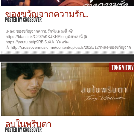
ฉันพ้นไป Chorus:ฉันเชื่อในพระเยซูคริสต์ ท่ามกลางโลกที่โหดร้ายเยียวยา
จิตใจให้ฉันได้ก้าวต่อพระเยซูทรงเป็นความหวัง หัวใจจึงไม่ท้อไม่ขอยอมแพ้ แม
ของขวัญจากความรัก...
ยังไม่เห็นทาง Verse 3:ต่อให้พรุ่งนี้ จะดีหรือจะร้ายฉันไม่หวั่นไหวขออยู่ใกล้
พระองค์อยากจะใกล้ชิด ติดตามและไม่เดินหลงทั้งใจและกายมอบให้พระองค์
POSTED BY
CROSSOVER
ช่วยนำไป Lastline:ต้นหญ้าต้นนี้ อาจดูเล็กน้อยแค่ไหนทั้งใจและกาย มอบให้
พระองค์ ทรงครอบครอง ฟังเพลงและดูวีดีโออื่นๆ หรือร่วมสนับสนุนพันธกิจ
เพลง: ของขวัญจากความรักฟังเพลงนี้ 🎧
crossover...
»
https://bfan.link/C2025KKJKRPlengฟังเพลงนี้ 🎬
https://youtu.be/p9RBl5uXA_Yคอร์ด
🎸 http://crossovermusic.me/content/uploads/2025/12/เพลง-ของขวัญจาก
ความรัก.pdfMusic ProductionExecutive Producer : Ruangkit
YongpiyakulProducer: Burin SupakarapongkulAuthor : Panya
PakunpanyaComposer: Burin SupakarapongkulArranger: Kittiphong
TONG VITDI
KheraphumVocal: WonderPlengPiano: Kittiphong KheraphumKeyboard:
Kittiphong KheraphumElectric Guitar: Kittiphong KheraphumBass: Burin
SupakarapongkulDrums: Kittiphong Kheraphum (Drum Programming)Mix
and Mastering: Burin Supakarapongkul Verse1:ท่ามกลางคนหมื่นล้านในวัน
แลกเปลี่ยนของขวัญถ้าเธอรู้สึกเหงาและรอมานาน ไม่เห็นใครแค่เธอลอง
อธิษฐาน บอกกับพระองค์ดูไหมทรงรอเธอเสมอไม่เคยไปไกล ทรงรักเธอ Pre-
Chorus:แค่เปิดหัวใจ ต้อนรับพระเยซู ความรักเติมเต็มจิตใจคือข่าวดีแห่งความ
หวัง ที่เปลี่ยนชีวิตเธอได้ Chorus:มีของขวัญพระองค์มอบให้ ถูกจัดเตรียมด้วยร
ยิ่งใหญ่เปิดประตูให้ชีวิตใหม่ ลืมเรื่องที่เคยผ่านมาหลับตาลงวิงวอนพระองค์จะไ
เจอรักที่ใจเคยตามหา เมื่อมีพระเยซูเข้ามาจะทรงเช็ดน้ำตา(ให้เธอ) และจะไม่
ลบในพริบตา
เดินจากไป Verse2:เธอจะได้เจอความหวัง วันคืนที่มีความหมายเมื่อได้สัมผัสร
นิรันดร์ยิ่งใหญ่ในพระองค์ Lastline:ลองให้พระเยซูเข้ามา เปลี่ยนจิตใจเธอที่เค
POSTED BY
CROSSOVER
อ่อนล้าเพียงแค่เธอคืนกลับมา จะทรงเช็ดน้ำตาและจะไม่เดินจาก