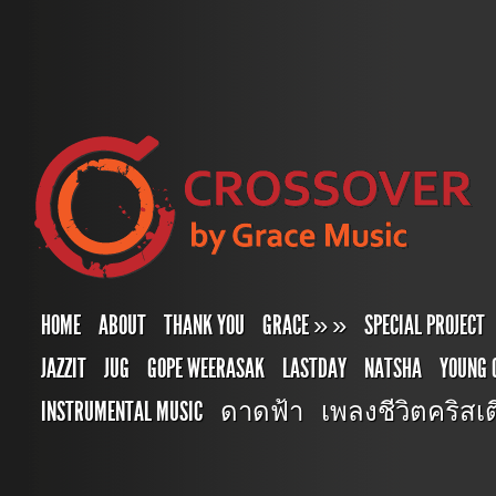
HOME
ABOUT
THANK YOU
GRACE
»
»
SPECIAL PROJECT
JAZZIT
JUG
GOPE WEERASAK
LASTDAY
NATSHA
YOUNG 
INSTRUMENTAL MUSIC
ดาดฟ้า
เพลงชีวิตคริสเตี