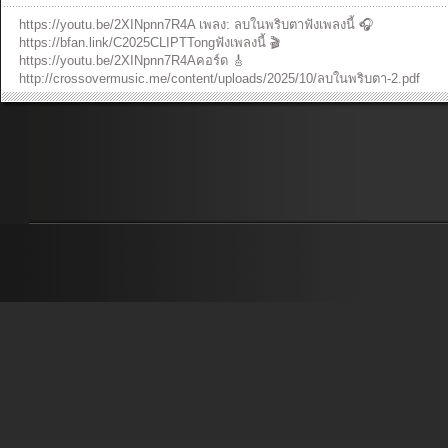
ไป________________________________________ฟังเพลงและดูวีดีโออื่นๆ
https://youtu.be/2XINpnn7R4A เพลง: ลบในพริบตาฟังเพลงนี้ 🎧
หรือร่วมสนับสนุนพันธกิจ crossover...
»
https://bfan.link/C2025CLIPTTongฟังเพลงนี้ 🎬
https://youtu.be/2XINpnn7R4Aคอร์ด 🎸
http://crossovermusic.me/content/uploads/2025/10/ลบในพริบตา-2.pdf
Music ProductionProducer: Ruangkit YongpiyakulAuthor : Panya
PakunpanyaComposer: Panya PakunpanyaArranger: Panya
PakunpanyaVocal: Vitdivat PhanturakBackground vocal : Burin
SupakarapongkulPiano: Panya PakunpanyaKeyboard: Panya
PakunpanyaAcoustic & Electric Guitar: Ruangkit YongpiyakulBass: Burin
SupakarapongkulDrums: Sansern DoungkhamMix and Mastering: Ananya
Oumjang Music Video ProductionDirector: Sarita SuveeraDirector of
Photography: Tanyaporn Luang-ngernCamera Operators: Tanyaporn Luang
ngern,Pasit Pattaranukool, Waranya PakunpanyaEditor: Tanyaporn Luang
ngernColorist: Pasit PattaranukoolVideo production crew: Peter Lu Verse
1:เรื่องราวมากมายฉันแค่เก็บและซ่อนไว้เป็นบาดแผลข้างใน ปล่อยทิ้งไว้อย่าง
นั้นปกปิดร่องรอยคราบน้ำตาด้วยรอยยิ้มทุกวันให้ดูไม่เป็นไร Verse 2:แต่ว่าที่
จริงฉันยังติดในฝันร้ายไม่เคยข้ามพ้นไป ไม่กล้าตั้งความหวังแต่เมื่อพระองค์ทร
เข้ามาเปลี่ยนชีวิตทุกอย่างให้ต่างไป Chorus:พระองค์ทรงลบไปในพริบตาสิ่งที่
แล้วมาไม่คืนย้อนทำร้ายหัวใจได้ถูกสร้างขึ้นใหม่จากความรักด้วยชีวิตของพร
เยซู Verse 3:สิ่งเดิมพ้นไปกลายเป็นสิ่งใหม่ทั้งนั้นเปลี่ยนแปลงทุกๆวันถูกสร้าง
จากข้างในมอบให้พระองค์ทรงเยียวยาทุกบาดแผลนี้ได้จนมันหาย Chorus
2:พระองค์ทรงลบไปในพริบตาสิ่งที่แล้วมาไม่คืนย้อนทำร้ายหัวใจได้ถูกสร้างขึ้
ใหม่จากความรักด้วยชีวิตของพระเยซู Bridge:ไม่มีความรักใดยิ่งใหญ่ไปกว่านี้
บาดแผล ความบาปที่เรามีทรงรับแบกไว้ Tag:หัวใจที่ถูกสร้างขึ้นใหม่จากความ