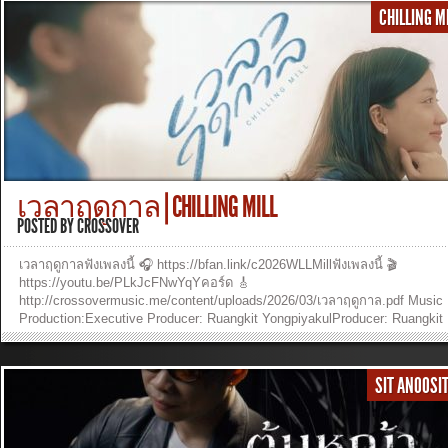
NantidaBackground vocal : Tor SaksitPiano: Tor SaksitKeyboard: Ruangki
CHILLING M
YongpiyakulAcoustic & Electric Guitar: Ruangkit YongpiyakulBass: Burin
SupakarapongkulDrums: Sansern DoungkhamMix and Mastering: Burin
Supakarapongkul Music Video Production:Director: Ruangkit
YongpiyakulCamera Operators: Sarita Suveera, Pasit PattaranukoolEditor
Sarita SuveeraLighting Designer: Pasit PattaranukoolColorist: Sarita
Suveera Chorus:ความรักของพระองค์ มั่นคงทุกๆ วันติดตามฉันเรื่อยไปไม่เค
จะแปรผันในวันที่หลงทาง พระองค์ทรงตามหาให้ฉันได้หวนคืนมา ในอ้อมแขน
พระองค์ผู้ที่ทรงรักฉันไม่เปลี่ยนแปลง Verse:ไม่ใช่คน ที่น่ารัก แต่พระองค์รักฉั
ก่อนไม่ใช่คน ที่ดีพร้อม แต่พระองค์ทรงอภัยไถ่ตัวฉันให้พ้นความบาปความตา
ให้ฉันได้พบความหมายพระคุณพระองค์แสนยิ่งใหญ่ฉันจึงสรรเสริญเรื่อยไป
เวลาฤดูกาล | CHILLING MILL
Tag:ขอบคุณพระเยซู ขอบคุณพระเยซูขอบคุณพระเยซู ที่ทรงไถ่ตัวฉันในวันที่
หลงทาง พระองค์ทรงตามหาให้ฉันได้หวนคืนมา ในอ้อมแขนพระองค์ผู้ที่ทรงรั
POSTED BY
CROSSOVER
ฉันไม่เปลี่ยนแปลง ฟังเพลงและดูวีดีโออื่นๆ หรือร่วมสนับสนุนพันธกิจ
crossover...
»
เวลาฤดูกาลฟังเพลงนี้ 🎧 https://bfan.link/c2026WLLMillฟังเพลงนี้ 🎬
https://youtu.be/PLkJcFNwYqYคอร์ด 🎸
http://crossovermusic.me/content/uploads/2026/03/เวลาฤดูกาล.pdf Music
Production:Executive Producer: Ruangkit YongpiyakulProducer: Ruangkit
YongpiyakulAuthor : Panya PakunpanyaComposers : Panya
PakunpanyaArranger : Kittiphong KheraphumVocal: Chilling MillBackgrou
vocal : Ananya OumjangPiano: Ruangkit Yongpiyakul, Panya Pakunpanya
SIT ANOOS
Kittiphong KheraphumKeyboard: Kittiphong KheraphumAcoustic Guitar:
Ruangkit YongpiyakulBass: Ruangkit YongpiyakulDrums: Drum program,
Kittiphong KheraphumMix and Mastering: Ananya Oumjang Music Video
Production:Director: Sarita SuveeraCamera Operator: Chilling MillEditor: