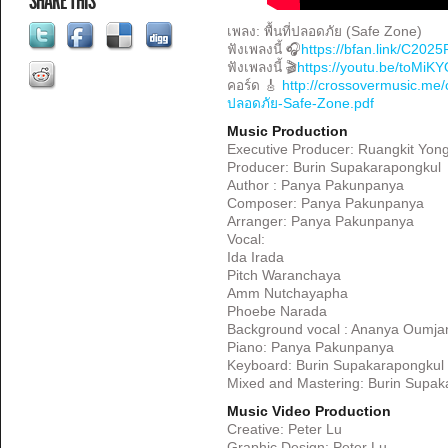
SHARE THIS
เพลง: พื้นที่ปลอดภัย (Safe Zone)
ฟังเพลงนี้ 🎧
https://bfan.link/C20
ฟังเพลงนี้ 🎬
https://youtu.be/toMiK
คอร์ด 🎸
http://crossovermusic.me/c
ปลอดภัย-Safe-Zone.pdf
Music Production
Executive Producer: Ruangkit Yong
Producer: Burin Supakarapongkul
Author : Panya Pakunpanya
Composer: Panya Pakunpanya
Arranger: Panya Pakunpanya
Vocal:
Ida Irada
Pitch Waranchaya
Amm Nutchayapha
Phoebe Narada
Background vocal : Ananya Oumja
Piano: Panya Pakunpanya
Keyboard: Burin Supakarapongkul
Mixed and Mastering: Burin Supak
Music Video Production
Creative: Peter Lu
Graphic Design: Peter Lu