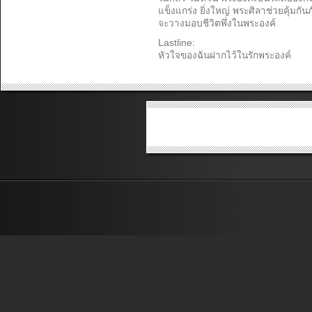
แข็งแกร่ง ยิ่งใหญ่ พระศิลาช่วยคุ้มกันภ
จะวางมอบชีวิตพึ่งในพระองค์
Lastline:
หัวใจของฉันฝากไว้ในรักพระองค์