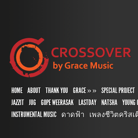
HOME
ABOUT
THANK YOU
GRACE
»
»
SPECIAL PROJECT
JAZZIT
JUG
GOPE WEERASAK
LASTDAY
NATSHA
YOUNG 
INSTRUMENTAL MUSIC
ดาดฟ้า
เพลงชีวิตคริสเตี