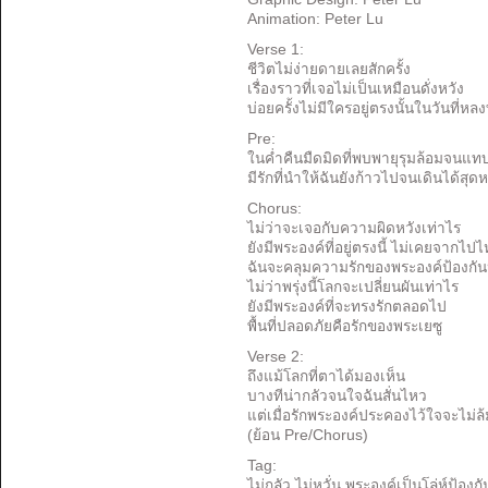
Animation: Peter Lu
Verse 1:
ชีวิตไม่ง่ายดายเลยสักครั้ง
เรื่องราวที่เจอไม่เป็นเหมือนดั่งหวัง
บ่อยครั้งไม่มีใครอยู่ตรงนั้นในวันที่หล
Pre:
ในค่ำคืนมืดมิดที่พบพายุรุมล้อมจนแท
มีรักที่นำให้ฉันยังก้าวไปจนเดินได้สุ
Chorus:
ไม่ว่าจะเจอกับความผิดหวังเท่าไร
ยังมีพระองค์ที่อยู่ตรงนี้ ไม่เคยจากไป
ฉันจะคลุมความรักของพระองค์ป้องกัน
ไม่ว่าพรุ่งนี้โลกจะเปลี่ยนผันเท่าไร
ยังมีพระองค์ที่จะทรงรักตลอดไป
พื้นที่ปลอดภัยคือรักของพระเยซู
Verse 2:
ถึงแม้โลกที่ตาได้มองเห็น
บางทีน่ากลัวจนใจฉันสั่นไหว
แต่เมื่อรักพระองค์ประคองไว้ใจจะไม่ล
(ย้อน Pre/Chorus)
Tag:
ไม่กลัว ไม่หวั่น พระองค์เป็นโล่ห์ป้องกั