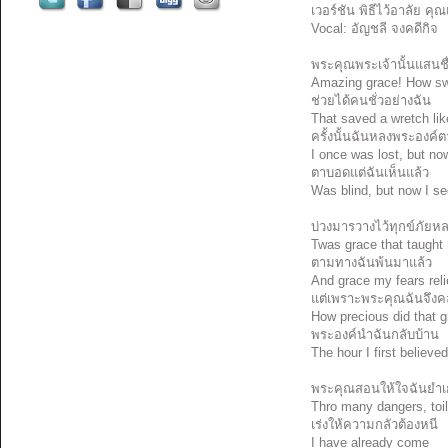
เวอร์ชัน พิธีไว้อาลัย ค
Vocal: อัญชลี จงคดีกิจ
พระคุณพระเจ้านั้นแสนชื
Amazing grace! How sw
ช่วยได้คนชั่วอย่างฉัน
That saved a wretch li
ครั้งนั้นฉันหลงพระองค์
I once was lost, but n
ตาบอดแต่ฉันเห็นแล้ว
Was blind, but now I s
บ่วงมารวางไว้ทุกข์ภัยห
Twas grace that taught 
ตามทางฉันพ้นมาแล้ว
And grace my fears rel
แต่เพราะพระคุณฉันจึง
How precious did that 
พระองค์นำฉันกลับบ้าน
The hour I first believe
พระคุณสอนให้ใจฉันยำเ
Thro many dangers, toi
เร่งให้ความกลัวต้องหนี
I have already come