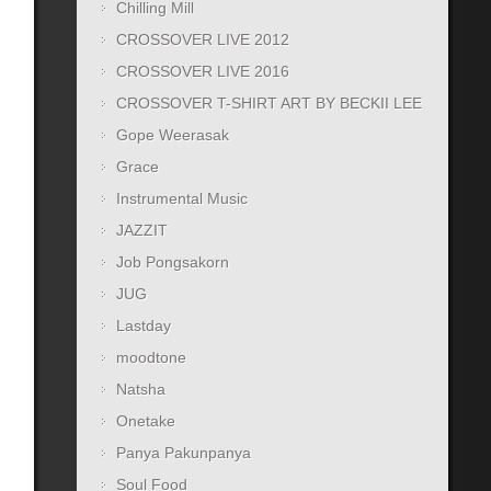
Chilling Mill
CROSSOVER LIVE 2012
CROSSOVER LIVE 2016
CROSSOVER T-SHIRT ART BY BECKII LEE
Gope Weerasak
Grace
Instrumental Music
JAZZIT
Job Pongsakorn
JUG
Lastday
moodtone
Natsha
Onetake
Panya Pakunpanya
Soul Food