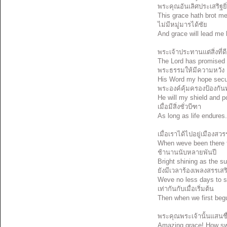
พระคุณอันเลิศประเสริฐยิ
This grace hath brot me
ไม่มีหมู่มารได้ชัย
And grace will lead me
พระเจ้าประทานแต่สิ่งที่ดี
The Lord has promised
พระธรรมให้มีความหวัง
His Word my hope sec
พระองค์คุ้มครองป้องกันท
He will my shield and po
เมื่อมีสิ่งชั่วบีฑา
As long as life endures
เมื่อเราได้ไปอยู่เมืองสวร
When weve been there 
ช้านานนับหลายพันปี
Bright shining as the s
ยังมีเวลาร้องเพลงสรรเส
Weve no less days to s
เท่ากันกับเมื่อเริ่มต้น
Then when we first beg
พระคุณพระเจ้านั้นแสนชื
Amazing grace! How sw