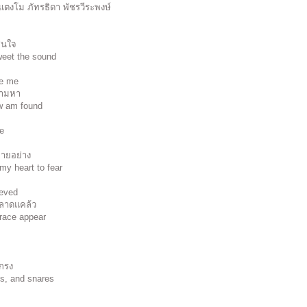
ุณแตงโม ภัทรธิดา พัชรวีระพงษ์
่นใจ
eet the sound
ke me
ตามหา
ow am found
ee
ลายอย่าง
my heart to fear
ieved
คลาดแคล้ว
grace appear
d
กรง
ls, and snares