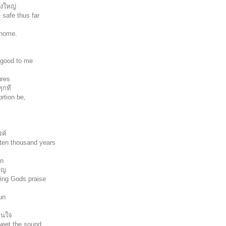
่งใหญ่
 safe thus far
 home.
 good to me
ures
ุกที
rtion be,
.
รค์
ten thousand years
un
ริญ
ing Gods praise
un
่นใจ
eet the sound