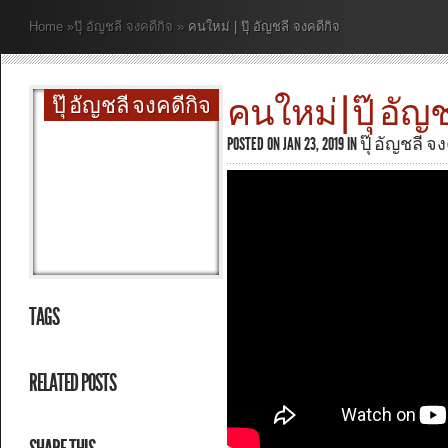
Home
»
ปุ๊ อัญชลี จงคดีกิจ
»
คนใหม่ | ปุ๊ อัญชลี จงคดีกิจ
คนใหม่ | ปุ๊ อัญ
ปุ๊ อัญชลี จงคดีกิจ
POSTED ON JAN 23, 2019 IN
ปุ๊ อัญชลี จ
TAGS
RELATED POSTS