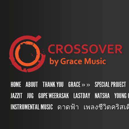
HOME
ABOUT
THANK YOU
GRACE
»
»
SPECIAL PROJECT
JAZZIT
JUG
GOPE WEERASAK
LASTDAY
NATSHA
YOUNG 
INSTRUMENTAL MUSIC
ดาดฟ้า
เพลงชีวิตคริสเตี