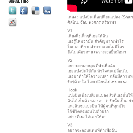
SHARE THIS
เพลง
:
แบ่งปันเพื่อเปลี่ยนแปลง
(Share
ศิลปิน
:
จ๊อบ พงศกร ศรีถาพร
V1
เพียงสิ่งเล็กๆที่เธอให้ฉัน
เธอรู้ไหมว่ามัน สำคัญมากเท่าไร
ในเวลาที่ยากลำบากและไม่มีใคร
ยังไม่เดียวดาย เพราะเธอยื่นมือมา
V2
อยากจะขอบคุณที่ทำเพื่อฉัน
เธอแบ่งปันให้กัน หัวใจฉันเปลี่ยนไป
เธอมาทำให้ใจว่างเปล่า กลับมีความ
รับรู้ด้วยใจ โลกเปลี่ยนไปเพราะเธอ
Hook
แบ่งปันเพื่อเปลี่ยนแปลง สิ่งที่เธอนั้นให
ฉันได้เห็นด้วยสองตา ว่ารักนั้นเป็นอย่
และฉันจะแบ่งปัน ให้ผู้คนที่ทุกข์ใจ
ใช้ชีวิตส่งมอบไปด้วยรัก
อย่างที่เธอได้เคยให้มา
V3
อยากจะตอบแทนที่ทำเพื่อฉัน