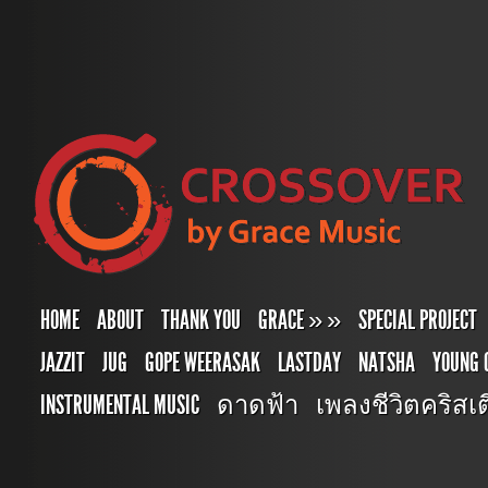
HOME
ABOUT
THANK YOU
GRACE
»
»
SPECIAL PROJECT
JAZZIT
JUG
GOPE WEERASAK
LASTDAY
NATSHA
YOUNG 
INSTRUMENTAL MUSIC
ดาดฟ้า
เพลงชีวิตคริสเตี