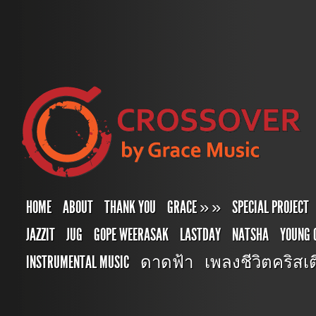
HOME
ABOUT
THANK YOU
GRACE
»
»
SPECIAL PROJECT
JAZZIT
JUG
GOPE WEERASAK
LASTDAY
NATSHA
YOUNG 
INSTRUMENTAL MUSIC
ดาดฟ้า
เพลงชีวิตคริสเตี