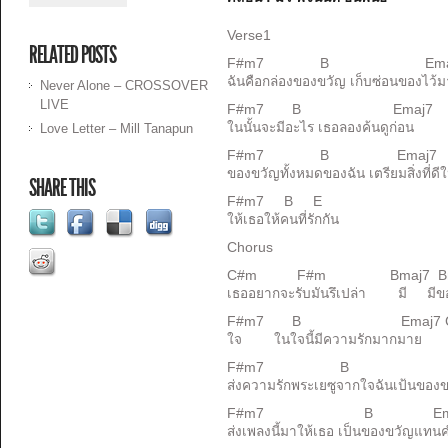
Verse1
RELATED POSTS
F#m7 B Emaj7 C
ฉันคือกล่องของขวัญ เก็บซ่อนของไว้
Never Alone – CROSSOVER
LIVE
F#m7 B Emaj7 C#s
ในนั้นจะมีอะไร เธอลองค้นดูก่อน
Love Letter – Mill Tanapun
F#m7 B Emaj7 
ของขวัญทั้งหมดของฉัน เตรียมสิ่งที่ดี
SHARE THIS
F#m7 B E
ให้เธอให้คนที่รักกัน
Chorus
C#m F#m Bmaj7
เธออยากจะรับมันรึเปล่า มี มีข
F#m7 B Emaj7 C
ใจ ในใจนี้มีความรักมากมาย
F#m7 B Emaj
ส่งความรักพระเยซูจากใจฉันเป้นของข
F#m7 B Ema
ส่งเพลงนี้มาให้เธอ เป็นของขวัญแทนค