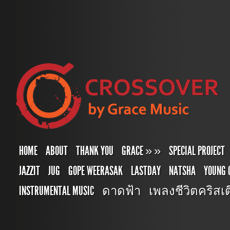
HOME
ABOUT
THANK YOU
GRACE
»
»
SPECIAL PROJECT
JAZZIT
JUG
GOPE WEERASAK
LASTDAY
NATSHA
YOUNG 
INSTRUMENTAL MUSIC
ดาดฟ้า
เพลงชีวิตคริสเตี