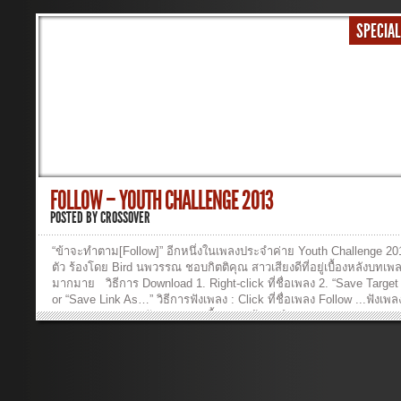
SPECIAL
FOLLOW – YOUTH CHALLENGE 2013
POSTED BY
CROSSOVER
“ข้าจะทำตาม[Follow]” อีกหนึ่งในเพลงประจำค่าย Youth Challenge 2
ตัว ร้องโดย Bird นพวรรณ ชอบกิตติคุณ สาวเสียงดีที่อยู่เบื้องหลังบทเพ
มากมาย วิธีการ Download 1. Right-click ที่ชื่อเพลง 2. “Save Targe
or “Save Link As…” วิธีการฟังเพลง : Click ที่ชื่อเพลง Follow ...ฟังเพ
FOLLOW_BKT ...ฟังเพลง >> เนื้อเพลง ข้าจะทำตาม(Follow) – Youth
Challenge 2013 เพลง : ข้าจะทำตาม [Follow] ศิลปิน : นพวรรณ ช
กิตติคุณ ถ้ากางเขนนี้ให้ข้าแบก มือของข้าจะรับเอาไว้ ถ้าพระองค์ให้ไป
จะใช้สองขาวิ่งไป ถ้าข่าวดีไม่มีใครบอก ข้าจะมอบปากนี้ถวาย ขอพระอ
ให้รู้ในใจ ข้าจะเชื่อฟังพระองค์ ข้าจะทำตาม ไม่ว่าเป็นเรื่องใด ขอทร
เมตตาให้ข้าเกิดผล พร้อมทำทุกอย่าง เพราะข้ารักพระองค์ ขอมอบชีวิตเ