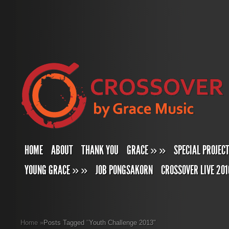
HOME
ABOUT
THANK YOU
GRACE
»
»
SPECIAL PROJEC
YOUNG GRACE
»
»
JOB PONGSAKORN
CROSSOVER LIVE 201
Home
»
Posts Tagged
"
Youth Challenge 2013"