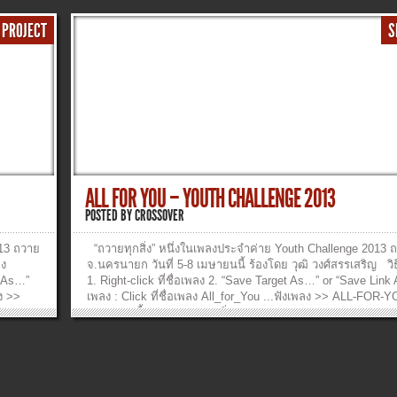
 PROJECT
S
ALL FOR YOU – YOUTH CHALLENGE 2013
POSTED BY
CROSSOVER
013 ถวาย
“ถวายทุกสิ่ง” หนึ่งในเพลงประจำค่าย Youth Challenge 2013 ถวา
ลง
จ.นครนายก วันที่ 5-8 เมษายนนี้ ร้องโดย วุฒิ วงศ์สรรเสริญ ว
t As…”
1. Right-click ที่ชื่อเพลง 2. “Save Target As…” or “Save Link
ลง >>
เพลง : Click ที่ชื่อเพลง All_for_You ...ฟังเพลง >> ALL-FOR-
เพลง >> เนื้อเพลง ถวายทุกสิ่ง – Youth Challenge 2013 เพลง 
อบ
[All For You] ศิลปิน : วุฒิ วงศ์สรรเสริญ เข้ามาด้วยใจที่ถ่อม 
ที่ใด ข้า
อย่าง หมดทั้งหัวใจ และร่างกาย โปรดนำให้ข้าเข้าใจ เพื่อเดินใน
งค์ตรัส
ในแผนการ ของพระองค์ ถวายทุกสิ่ง ถวายทุกอย่าง หมดชีวิตและ
งนำไป
ข้อแม้ ไม่มีเงื่อนไข ถวายให้กับพระองค์ (เพื่อพระองค์ ของพระอ
พื่อรับ
พระองค์) ผู้เดียวที่ข้าวางใจ คือองค์พระผู้ไถ่ ข้าเป็นของพระองค