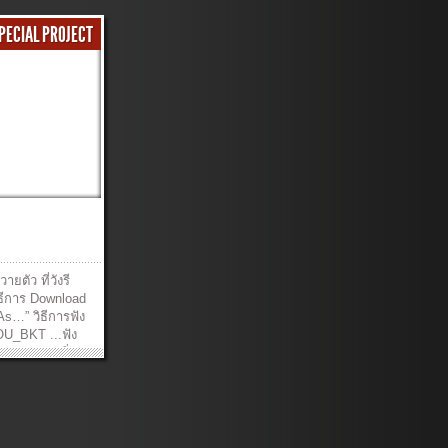
PECIAL PROJECT
ยตัว ที่วังรี
ิธีการ Download
 As…” วิธีการฟัง
YOU_BKT ...ฟัง
: ถวายทุกสิ่ง
จะยอมพระองค์ทุก
น้ำพระทัย อยู่
หัวใจ ไม่มี
งค์ ถวายให้กับ
์ตลอดไป ผู้เดียว