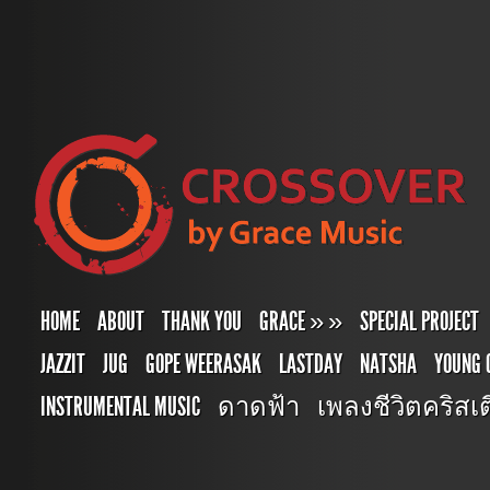
HOME
ABOUT
THANK YOU
GRACE
»
»
SPECIAL PROJECT
JAZZIT
JUG
GOPE WEERASAK
LASTDAY
NATSHA
YOUNG 
INSTRUMENTAL MUSIC
ดาดฟ้า
เพลงชีวิตคริสเตี