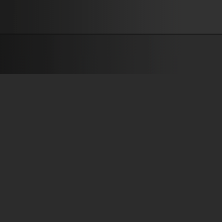
ผ่านเขาที่สูงเสียดฟ้าแค่ไหน ฝ่าลมพายุในทะเลร้าย ให้พระคำจะนำฉัน
ผ่านทางมืดมิดไม่เห็นอะไร หลบหลุมสุดลึกน่ากลัวมากมาย ให้พระคำจะ
ไป พระคำเหมือนเข็มทิศคอยบอกทาง จะเชื่อฟังขอวางใจในพระองค์ ขอ
นอกทาง เดินไกลยังไงไม่หลง พระคำพระองค์ทรงชี้ทางให้หัวใจ
———————————————— เนื้อร้อง : ปัญญา ปคูณปัญญา ทำน
เรียบเรียง : บุรินทร์...