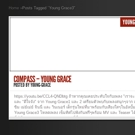
Home
»
Posts Tagged
"
Young Grace3"
YOUNG
COMPASS – YOUNG GRACE
POSTED BY
YOUNG-GRACE
https://youtu.be/CCL4-QNDbtg ถ้าหากคุณเคยประทับใจกับเพลง "เราจะ
และ "ดีใจจัง" จาก Young Grace1 และ 2 เตรียมตัวพบกับเพลงสนุกๆจาก คิ
ขิม เม่ย์เม่ย์ จินนี่ และ วินเนอร์ เด็กรุ่นใหม่ที่มาพร้อมกับเสียงใสๆในอัลบั้
Young Grace3 โหลดเพลง เข็มทิศไปฟังกันฟรีๆพร้อม MV และ Teaser ได้แ
นี่ วิธีการ Download 1. Right-click ที่ชื่อเพลง 2. “Save Target As…” or
Link As…” วิธีการฟังเพลง : Click ที่ชื่อเพลง 01-Compass ...ฟังเพลง >>
CompassBKT ...ฟังเพลง >> เนื้อเพลงพร้อมคอร์ด เข็มทิศ – Young Gra
เพลง : เข็มทิศ(Compass) ศิลปิน : YoungGr