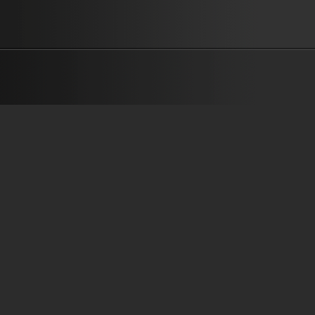
ผ่านเขาที่สูงเสียดฟ้าแค่ไหน ฝ่าลมพายุในทะเลร้าย ให้พระคำจะนำฉัน
ผ่านทางมืดมิดไม่เห็นอะไร หลบหลุมสุดลึกน่ากลัวมากมาย ให้พระคำจะ
ไป พระคำเหมือนเข็มทิศคอยบอกทาง จะเชื่อฟังขอวางใจในพระองค์ ขอ
นอกทาง เดินไกลยังไงไม่หลง พระคำพระองค์ทรงชี้ทางให้หัวใจ
———————————————— เนื้อร้อง : ปัญญา ปคูณปัญญา ทำน
เรียบเรียง : บุรินทร์...