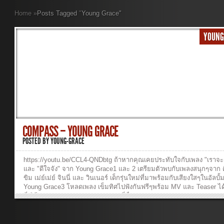
Home
»
Posts Tagged
"
Young Grace"
YOUNG
COMPASS – YOUNG GRACE
POSTED BY
YOUNG-GRACE
https://youtu.be/CCL4-QNDbtg ถ้าหากคุณเคยประทับใจกับเพลง "เราจะ
และ "ดีใจจัง" จาก Young Grace1 และ 2 เตรียมตัวพบกับเพลงสนุกๆจาก คิ
ขิม เม่ย์เม่ย์ จินนี่ และ วินเนอร์ เด็กรุ่นใหม่ที่มาพร้อมกับเสียงใสๆในอัลบั้
Young Grace3 โหลดเพลง เข็มทิศไปฟังกันฟรีๆพร้อม MV และ Teaser ได้แ
นี่ วิธีการ Download 1. Right-click ที่ชื่อเพลง 2. “Save Target As…” or
Link As…” วิธีการฟังเพลง : Click ที่ชื่อเพลง 01-Compass ...ฟังเพลง >>
CompassBKT ...ฟังเพลง >> เนื้อเพลงพร้อมคอร์ด เข็มทิศ – Young Gra
เพลง : เข็มทิศ(Compass) ศิลปิน : YoungGr