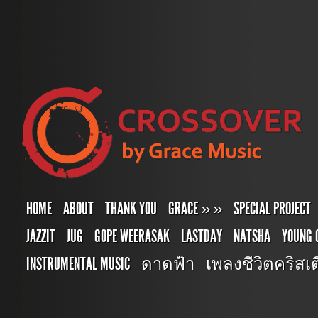
HOME
ABOUT
THANK YOU
GRACE
»
»
SPECIAL PROJECT
JAZZIT
JUG
GOPE WEERASAK
LASTDAY
NATSHA
YOUNG 
INSTRUMENTAL MUSIC
ดาดฟ้า
เพลงชีวิตคริสเตี