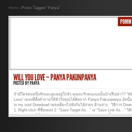
Home
»
Posts Tagged
"
Panya"
POMM
WILL YOU LOVE – PANYA PAKUNPANYA
POSTED BY
PANYA
ถ้ามีใครคนหนึ่งรักและดูแลอยู่ใกล้ๆ คุณจะรักคนแบบนั้นบ้างรึเปล่า?? “Wi
Love” เพลงที่ตั้งคำถามให้หัวใจคุณได้คิดจาก Panya Pakunpanya อัลบั้
in my soul Download เพลงเต็มๆไปฟังกันได้ง่ายๆ ด้านล่าง วิธีการ Dow
1. Right-click ที่ชื่อเพลง 2. “Save Target As…” or “Save Link As…” วิธ
เพลง : Click ที่ชื่อเพลง 01-Will-You-Love ...ฟังเพลง >> เนื้อเพลง รักบ้า
เปล่า(Will You Love) – Song In My Soul เพลง : รักบ้างหรือเปล่า(Will 
Love) อัลบั้ม : Song In My Soul ศิลปิน : Panya Pakunpanya เพราะฉันไ
แค่อยากลองถาม ถามเธอซักคำ ให้ฉันได้รู้จะได้เข้าใจ คนแบบไหนที่เธอ