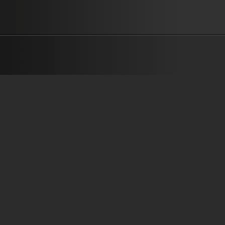
บอกให้รู้ที ได้ไหม ขอฟังคำตอบ ฉันเองอยากฟัง เพราะฉันก็เห็นเธออยู่น
ไม่เห็นมีซักคนจะเติมเต็มเธอให้อุ่นหัวใจ มีคนไหนหรือเปล่า ใครกันที่สน
ห่วงใย ขอให้เธอตอบ อยากจะรู้ หากมีใครคนหนึ่งดูแลอยู่ใกล้ๆตัวเธอ จะอย
รักแท้ให้เธอ เธอจะรักเขาบ้างไหม หากมีใครที่ทำเพื่อเธอยอมด้วยรักจน
อย่างที่พระเยซูรักเธอ จะรักบ้างหรือเปล่า เธอจะรักคนอย่างนั้นบ้างหรือ
เนื้อร้อง/ทำนอง : ปัญญา ปคูณปัญญา เรียบเรียงดนตรี : เรืองกิจ ยงปิยะกุล