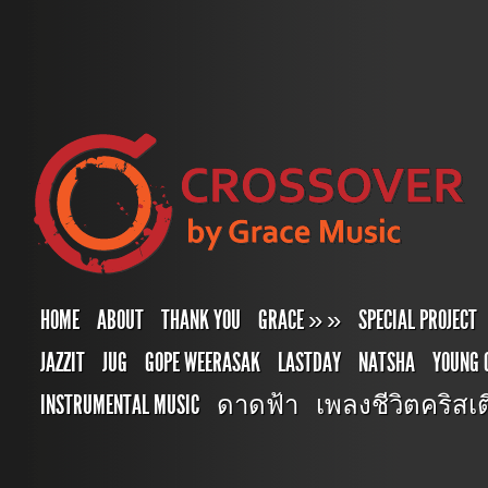
HOME
ABOUT
THANK YOU
GRACE
»
»
SPECIAL PROJECT
JAZZIT
JUG
GOPE WEERASAK
LASTDAY
NATSHA
YOUNG 
INSTRUMENTAL MUSIC
ดาดฟ้า
เพลงชีวิตคริสเตี