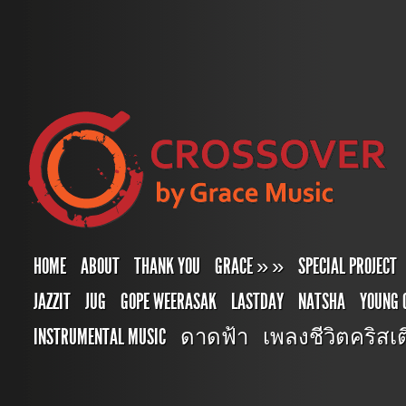
HOME
ABOUT
THANK YOU
GRACE
»
»
SPECIAL PROJECT
JAZZIT
JUG
GOPE WEERASAK
LASTDAY
NATSHA
YOUNG 
INSTRUMENTAL MUSIC
ดาดฟ้า
เพลงชีวิตคริสเตี