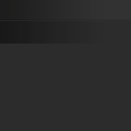
กบ วีรศักดิ์ เกลือกัน บอกว่ารักกัน แต่ทำร้ายกัน ทำไมเราไม่คิดให้อภัย 
เข้าใจ เราทะเลาะกันอยู่เพื่ออะไร ไม่อยากพูดจา ไม่มองหน้ากัน มีชีวิต
โกรธจะจบลงเช่นไร ถ้าเรารักกัน ต้องช่วยเหลือกัน มันจะดีกว่านี้สักเท่าไร
ปันให้กัน ยอมเพื่อให้คนอื่นบ้างได้ไหม ต่างกันแล้วไง ถ้าเรารักกัน เพรา
รักเหนือทุกอย่างยิ่งกว่าเหตุผลใด ความรักชนะจิตใจ ไม่ต่างกัน ทุกๆคนม
คุณค่าเหมือนกันเมื่อมองด้วยรัก วันนี้เรามีชีวิตด้วยความรักไม่ใช่เพราะเง
พระเจ้าสร้างเราเพื่อให้รักกัน
___________________________________________ เนื้อร้อง : ปัญญา
ปัญญา ทำนอง/เรียบเรียง : บุรินทร์...