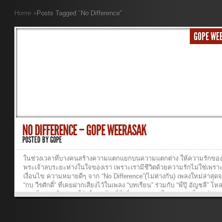
Home
»
Posts Tagged
"
No Difference"
GOPE WE
NO DIFFERENCE – GOPE WEERASAK
POSTED BY
GOPE
ในช่วงเวลาที่บางคนสร้างความแตกแยกบนความแตกต่าง ให้ความรักขอ
พระเจ้าลบระยะห่างในใจของเรา เพราะเรามีชีวิตด้วยความรักไม่ใช่เพรา
เงื่อนไข ความหมายดีๆ จาก “No Difference”(ไม่ต่างกัน) เพลงใหม่ล่าสุด
“กบ วีรศักดิ์” ที่เคยฝากเสียงไว้ในเพลง “บทเรียน” ร่วมกับ “พี่ปุ๊ อัญชลี” โห
เพลงไปฟังหรือส่งต่อให้เพื่อนฟรีๆ ที่นี่ ที่แรก!!!!! — โหลดเพลงเต็มๆ ข้างล่า
เลยนะคีาาาาาา — วิธีการ Download 1. Right-click ที่ชื่อเพลง 2. “Save 
As…” or “Save Link As…” วิธีการฟังเพลง : Click ที่ชื่อเพลง
MaiTangGunMASTER ...ฟังเพลง >> เพลง : No Difference(ไม่ต่างกัน) ศิ