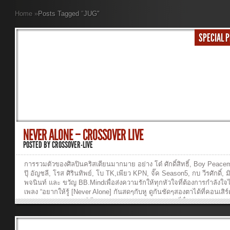
Home
»
Posts Tagged
"
JUG"
SPECIAL 
NEVER ALONE – CROSSOVER LIVE
POSTED BY
CROSSOVER-LIVE
การรวมตัวของศิลปินคริสเตียนมากมาย อย่าง โต๋ ศักดิ์สิทธิ์, Boy Peace
ปุ๊ อัญชลี, โรส ศิรินทิพย์, โบ TK,เพียว KPN, จั๊ค Season5, กบ วีรศักดิ์, ม
พจนินท์ และ ขวัญ BB.Mindเพื่อส่งความรักให้ทุกหัวใจที่ต้องการกําลังใจ
เพลง “อยากให้รู้ [Never Alone] กันสดๆกับหู ดูกันชัดๆสองตาได้ที่คอนเสิร์
CROSSOVER LIVE วิธีการ Download1. Right-click ที่ชื่อเพลง2. “Save
Target As…” or “Save Link As…” วิธีการฟังเพลง : Click ที่ชื่อเพลง 26-
Never-Alone ...ฟังเพลง >> เพลง : อยากให้รู้ศิลปิน : Various Artist ในเว
เธอแตกสลายและมองไม่เห็นใครเหมือนไม่มีคนใดจะหยุดฟังเธอเลยซักคนแ