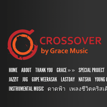
HOME
ABOUT
THANK YOU
GRACE
»
»
SPECIAL PROJECT
JAZZIT
JUG
GOPE WEERASAK
LASTDAY
NATSHA
YOUNG 
INSTRUMENTAL MUSIC
ดาดฟ้า
เพลงชีวิตคริสเตี