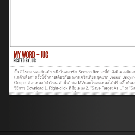
ไหมมีใครได้ยินทุกอย่างที่ใจของเธอคิดกังวลยังมีคนบางคนเป็นห่วงเป็นใ
มากมาย รู้บ้างไหม ในคืนที่เธอนั้นร้องไห้เค้าอยู่ไม่ไกล เธอไม่ได้ทนทุกข์
อยู่คนเดียว อยากให้รู้ทุกครั้งเมื่อใจเธอเรียกหายังมีความรักที่ไม่ทอดทิ้งใ
เหงาเดียวดายทุกๆหยดน้ำตาและทุกความเสียใจ รู้ไหมเค้าคอยนับไว้เส
ให้รู้ว่ารักของเค้าไม่เปลี่ยนไปไม่ว่าวันไหนยังคอยดูแลและอยู่ข้างกายเธอ
เพียงเปิดหัวใจ เธอจะได้พบเจอความรักที่ไม่เหมือนรักของใคร ความรั
เยซู มีพระองค์อยู่ตรงนี้ทุกนาทีไม่ห่างไกลเพียงแค่เธอเปิดใจให้พระองค์ช
แม้จะรู้สึกแย่ ในวันที่เธอแพ้พระองค์ยังแคร์ถึงแม้ว่าเธอไม่เหลือใคร มีเรื่
มากมายไม่อาจระบายให้ใครได้รับฟังเพียงเธออธิษฐานทุกอย่างพระองค์
MY WORD – JUG
เข้าใจให้ความรักที่แสนงดงามช่วยเปลี่ยนค่ำคืนให้เป็นเหมือนวันใหม่เพีย
เธอวางใจทุกอย่างฝากไว้กับพระองค์ ———————————————— 
POSTED BY
JUG
ร้อง/ทำนอง : ปัญญา ปคูณปัญญาเรียบเรียงดนตรี : บุรินทร์ สุภัครพงษ์กุล เ
เพลงพร้อมคอร์ด อยากให้รู้(Never Alone) – CROSSOVER...
จั๊ก สิโรดม หล่อกัณภัย หนึ่งในสมาชิก Season five วงที่กำลังมีเพลงฮิตอย
แค่ตัวเลือก” ครั้งนี้จั๊กฉายเดี่ยวกับผลงานคริสเตียนชุดแรก Jesus’ Undyin
Gospel ด้วยเพลง “คำไหน คำนั้น” ชม MVและโหลดเพลงได้ฟรี คลิ๊กกันเ
วิธีการ Download 1. Right-click ที่ชื่อเพลง 2. “Save Target As…” or “S
Link As…” วิธีการฟังเพลง : Click ที่ชื่อเพลง Kam-Nai-Kam-Nan ...ฟังเ
เนื้อเพลง คำไหน..คำนั้น(My Word) -JUG เพลง : คำไหน..คำนั้น ศิลป
: JUG – Jesus’ Undying Gospel อยากขอให้ฟังเสียงคนที่พูดตรงออกจาก
ฉันอีกคนที่เชื่อพระเยซูตลอดไป สิ่งที่บอกไปในวันนี้ มันจะจริงซักแค่ไหน
พระองค์ก็รู้ รักด้วยชีวิต รักด้วยสุดใจ ฉันพูดคำไหนก็เป็นคำนั้น ไม่ว่าวันนี้
วันไหน หัวใจของฉันทั้งหมดมีไว้ให้พระองค์ ถึงแม้ว่าคนมากมายจะเลิกร
เปลี่ยนใจ แต่ฉันจะยังมั่นคงในพระองค์ ตลอดไป สิ่งที่บอกไปในวันนี้ มันจ
ซักแค่ไหน พระองค์ก็รู้ รักด้วยชีวิต รักด้วยสุดใจ ฉันพูดคำไหนก็เป็นคำนั้