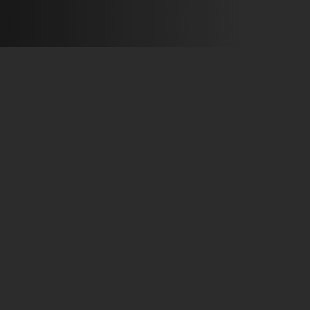
ว่าวันนี้ ไม่ว่าวันไหน หัวใจของฉันทั้งหมดมีไว้ให้พระองค์
———————————————— เนื้อร้อง : ปัญญา ปคูณปัญญา ทำน
เรียบเรียงดนตรี :สมศักดิ์...