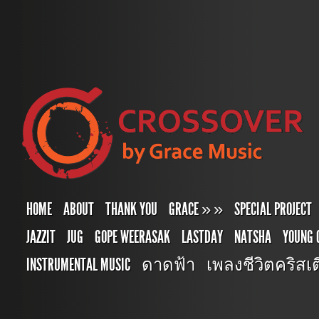
HOME
ABOUT
THANK YOU
GRACE
»
»
SPECIAL PROJECT
JAZZIT
JUG
GOPE WEERASAK
LASTDAY
NATSHA
YOUNG 
INSTRUMENTAL MUSIC
ดาดฟ้า
เพลงชีวิตคริสเตี