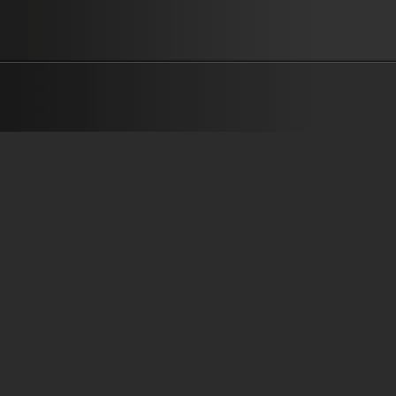
ลอยบินไป ปล่อยให้หัวใจได้พักผ่อน พระเยซูจะเอาความทุกข์ไปจากหัวใ
———————————————— เนื้อร้อง/ทำนอง :เรืองกิจ ยงปิยะกุล 
เรียง :Brightyard วิธีการ Download 1. Right-click ที่ชื่อเพลง 2. “Save T
As…” or “Save Link As…” เนื้อเพลงพร้อมคอร์ด...