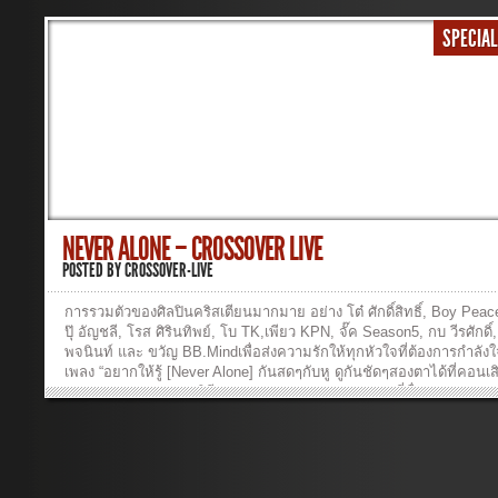
SPECIAL
NEVER ALONE – CROSSOVER LIVE
POSTED BY
CROSSOVER-LIVE
การรวมตัวของศิลปินคริสเตียนมากมาย อย่าง โต๋ ศักดิ์สิทธิ์, Boy Pea
ปุ๊ อัญชลี, โรส ศิรินทิพย์, โบ TK,เพียว KPN, จั๊ค Season5, กบ วีรศักดิ์,
พจนินท์ และ ขวัญ BB.Mindเพื่อส่งความรักให้ทุกหัวใจที่ต้องการกําลัง
เพลง “อยากให้รู้ [Never Alone] กันสดๆกับหู ดูกันชัดๆสองตาได้ที่คอนเสิ
CROSSOVER LIVE วิธีการ Download1. Right-click ที่ชื่อเพลง2. “Sa
Target As…” or “Save Link As…” วิธีการฟังเพลง : Click ที่ชื่อเพลง 2
Never-Alone ...ฟังเพลง >> เพลง : อยากให้รู้ศิลปิน : Various Artist ใน
เธอแตกสลายและมองไม่เห็นใครเหมือนไม่มีคนใดจะหยุดฟังเธอเลยซักค
ไหมมีใครได้ยินทุกอย่างที่ใจของเธอคิดกังวลยังมีคนบางคนเป็นห่วงเป็
มากมาย รู้บ้างไหม ในคืนที่เธอนั้นร้องไห้เค้าอยู่ไม่ไกล เธอไม่ได้ทนทุก