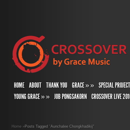
HOME
ABOUT
THANK YOU
GRACE
»
»
SPECIAL PROJEC
YOUNG GRACE
»
»
JOB PONGSAKORN
CROSSOVER LIVE 201
Home
»
Posts Tagged
"
Aunchalee Chongkhadikij"