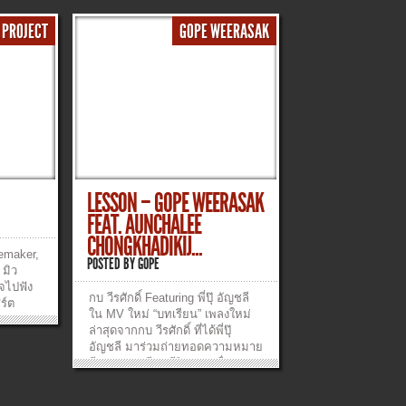
 PROJECT
GOPE WEERASAK
LESSON – GOPE WEERASAK
FEAT. AUNCHALEE
CHONGKHADIKIJ...
cemaker,
POSTED BY
GOPE
 มิว
ใจไปฟัง
กบ วีรศักดิ์ Featuring พี่ปุ๊ อัญชลี
ร์ต
ใน MV ใหม่ “บทเรียน” เพลงใหม่
ve
ล่าสุดจากกบ วีรศักดิ์ ที่ได้พี่ปุ๊
6-
อัญชลี มาร่วมถ่ายทอดความหมาย
เวลาที่ใจ
ดีๆ ของบทเรียนชีวิต และเรื่องราว
นแต่รู้
ชีวิตจริงของคุณชาญชัย จันทรา
นใยเธอ
ชายผู้พิการทางร่างกาย แต่ความ
ข์เสียใจ