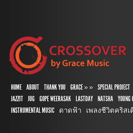
HOME
ABOUT
THANK YOU
GRACE
»
»
SPECIAL PROJECT
JAZZIT
JUG
GOPE WEERASAK
LASTDAY
NATSHA
YOUNG 
INSTRUMENTAL MUSIC
ดาดฟ้า
เพลงชีวิตคริสเตี