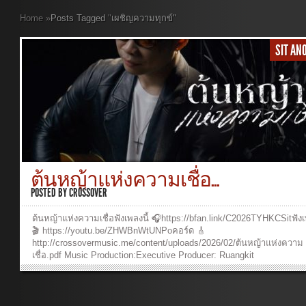
Home
»
Posts Tagged
"
เผชิญความทุกข์"
SIT A
ต้นหญ้าแห่งความเชื่อ...
POSTED BY
CROSSOVER
ต้นหญ้าแห่งความเชื่อฟังเพลงนี้ 🎧https://bfan.link/C2026TYHKCSitฟังเ
🎬 https://youtu.be/ZHWBnWtUNPoคอร์ด 🎸
http://crossovermusic.me/content/uploads/2026/02/ต้นหญ้าแห่งความ
เชื่อ.pdf Music Production:Executive Producer: Ruangkit
YongpiyakulProducer: Ruangkit YongpiyakulAuthor : Panya
PakunpanyaComposer: Burin SupakarapongkulArranger: Ruangkit
YongpiyakulVocal: Sit Anoosit DetueaphonBackground vocal : Burin
SupakarapongkulPiano: Ruangkit YongpiyakulAcoustic & Electric Gui