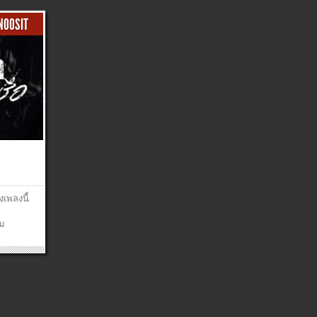
ANOOSIT
งเพลงนี้
าม
n
uitar:
n
o