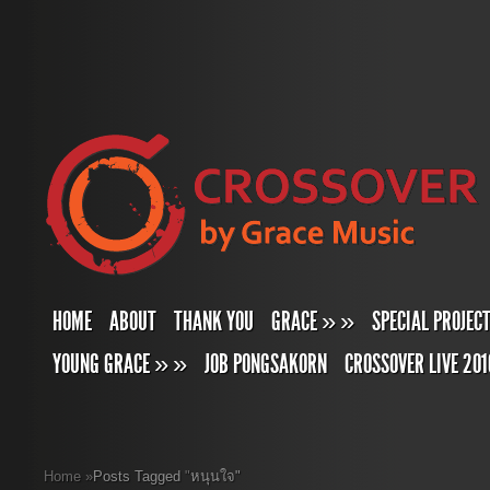
HOME
ABOUT
THANK YOU
GRACE
»
»
SPECIAL PROJEC
YOUNG GRACE
»
»
JOB PONGSAKORN
CROSSOVER LIVE 201
Home
»
Posts Tagged
"
หนุนใจ"