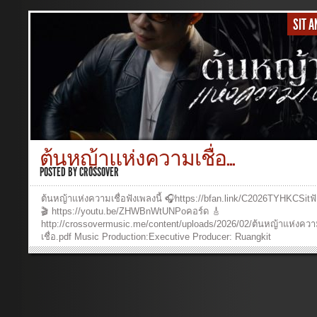
SIT 
ต้นหญ้าแห่งความเชื่อ...
POSTED BY
CROSSOVER
ต้นหญ้าแห่งความเชื่อฟังเพลงนี้ 🎧https://bfan.link/C2026TYHKCSitฟั
🎬 https://youtu.be/ZHWBnWtUNPoคอร์ด 🎸
http://crossovermusic.me/content/uploads/2026/02/ต้นหญ้าแห่งคว
เชื่อ.pdf Music Production:Executive Producer: Ruangkit
YongpiyakulProducer: Ruangkit YongpiyakulAuthor : Panya
PakunpanyaComposer: Burin SupakarapongkulArranger: Ruangkit
YongpiyakulVocal: Sit Anoosit DetueaphonBackground vocal : Buri
SupakarapongkulPiano: Ruangkit YongpiyakulAcoustic & Electric G
Ruangkit YongpiyakulBass: Burin SupakarapongkulDrums: Sanser
DoungkhamMix and Mastering: Burin Supakarapongkul Music Vide