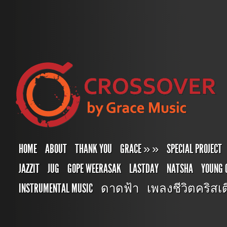
HOME
ABOUT
THANK YOU
GRACE
»
»
SPECIAL PROJECT
JAZZIT
JUG
GOPE WEERASAK
LASTDAY
NATSHA
YOUNG 
INSTRUMENTAL MUSIC
ดาดฟ้า
เพลงชีวิตคริสเตี