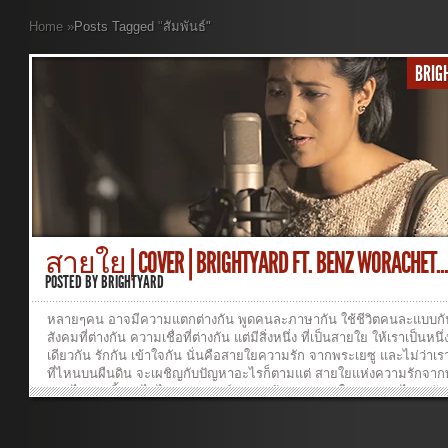
Home
»
Posts Tagged
"
สัมพันธ์"
BRIG
สายใย | COVER | BRIGHTYARD FT. BENZ WORACHET..
POSTED BY
BRIGHTYARD
หลายๆคน อาจมีความแตกต่างกัน พูดคนละภาษากัน ใช้ชีวิตคนละแบบกัน
สังคมที่ต่างกัน ความเชื่อที่ต่างกัน แต่มีสิ่งหนึ่ง ที่เป็นสายใย ให้เราเป็นหนึ่
เดียวกัน รักกัน เข้าใจกัน นั่นคือสายใยความรัก จากพระเยซู และไม่ว่าเรา
ที่ไหนบนผืนดิน จะเผชิญกับปัญหาอะไรก็ตามแต่ สายใยแห่งความรักจา
เยซู ไม่เคยทิ้งเราไปไหน พระองค์ทรงอยู่ข้างเราเสมอในทุกเวลา ไม่ว่าวันท
สุข หรือแม้แต่วันที่เราเศร้า โปรดระลึกไว้เสมอ ว่าเราไม่เคยอยู่ลำพัง ” ส
ท่วงทำนองที่สวยงามจากวงBrightyard ที่อยากจะบอกให้คุณรู้ว่า ” เรา ไม่อ
เพียงลำพัง เพราะพระองค์จะอยู่ข้างเรา ” CROSSOVER อยากให้คุณ เปิด