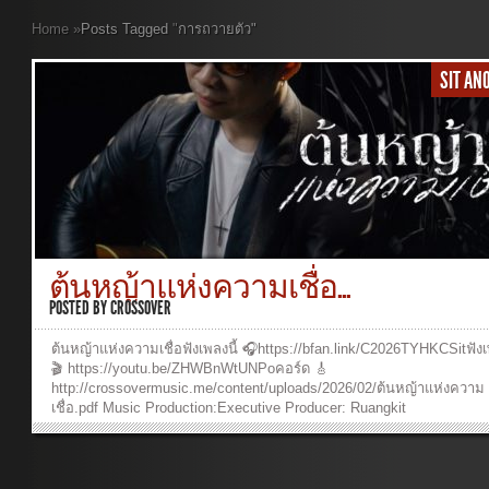
Home
»
Posts Tagged
"
การถวายตัว"
SIT A
ต้นหญ้าแห่งความเชื่อ...
POSTED BY
CROSSOVER
ต้นหญ้าแห่งความเชื่อฟังเพลงนี้ 🎧https://bfan.link/C2026TYHKCSitฟังเ
🎬 https://youtu.be/ZHWBnWtUNPoคอร์ด 🎸
http://crossovermusic.me/content/uploads/2026/02/ต้นหญ้าแห่งความ
เชื่อ.pdf Music Production:Executive Producer: Ruangkit
YongpiyakulProducer: Ruangkit YongpiyakulAuthor : Panya
PakunpanyaComposer: Burin SupakarapongkulArranger: Ruangkit
YongpiyakulVocal: Sit Anoosit DetueaphonBackground vocal : Burin
SupakarapongkulPiano: Ruangkit YongpiyakulAcoustic & Electric Gui