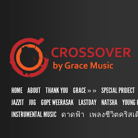
HOME
ABOUT
THANK YOU
GRACE
»
»
SPECIAL PROJECT
JAZZIT
JUG
GOPE WEERASAK
LASTDAY
NATSHA
YOUNG 
INSTRUMENTAL MUSIC
ดาดฟ้า
เพลงชีวิตคริสเตี