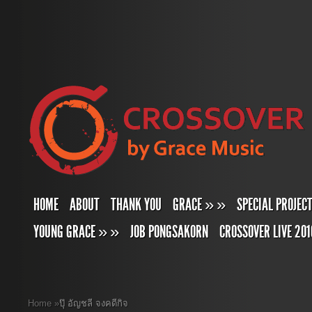
HOME
ABOUT
THANK YOU
GRACE
»
»
SPECIAL PROJEC
YOUNG GRACE
»
»
JOB PONGSAKORN
CROSSOVER LIVE 201
Home
»
ปุ๊ อัญชลี จงคดีกิจ