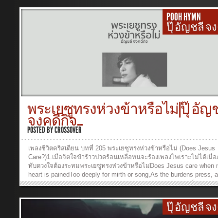
POOH HYMN
ปุ๊ อัญชลี จ
พระเยซูทรงห่วงข้าหรือไม่|ปุ๊ อัญช
จงคดีกิจ...
POSTED BY
CROSSOVER
เพลงชีวิตคริสเตียน บทที่ 205 พระเยซูทรงห่วงข้าหรือไม่ (Does Jesus
Care?)1.เมื่อจิตใจข้าร้าวปวดร้อนเหลือทนจะร้องเพลงไพเราะไม่ได้เมื
ทับดวงใจต้องระทมพระเยซูทรงห่วงข้าหรือไม่Does Jesus care when
heart is painedToo deeply for mirth or song,As the burdens press, 
cares distress,And the way grows weary and long?พระองค์ทรงห่วง
ทรงห่วงเมื่อข้าเศร้าพระองค์ทรงห่วงOh, yes, He cares, I know He ca
heart is touched with my grief;กลางวันอ่อนระอาใจ กลางคืนเมื่อยล้ากา
ปุ๊ อัญชลี จ
พระองค์ทรงห่วงWhen the days are weary, the long nights dreary,I 