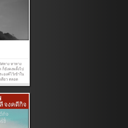
พระองค์ผู้ทรง
e.2.ฤดูเวลาไม่
est,ดาราตะวัน
e,คณาป่าไม้
ness,พระองค์
 and
n and a peace
ear presence
h for today and
essings all
_____ Producer
am M.
Acoustic Guitar
กทิศทาง หาทาง
ปคูณปัญญาBass :
ก็ยังคงพลั้งไป
ng : บุรินทร์​
ระองค์ไว้เข้าใน
StudioGraphic
เดียว ตลอด
»
»
»
»
N
ชลี จงคดีกิจ