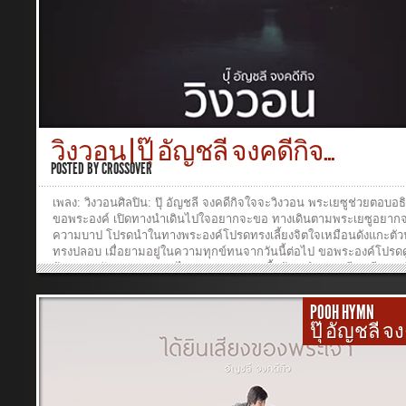
Savior cares.2.เมื่อใจมืดมัวเกิดความกลัวนักหนามีภัยพิบัติรอบตัวข้าเมื
กลางวันกลับ กลายเป็นกลางคืนพระเยซูทรงห่วงข้าหรือไม่Does Jesus 
when my way is darkWith a nameless dread and fear?As the daylig
into deep night shades,Does He care enough to be near?3.เมื่อผู้ที่รั
อำลาจากโลกจิตใจของข้าแสนเศร้าโศกใจข้าจวนจะแตก ทรวงอกจวน
พระเยซูทรงห่วงข้าหรือไม่Does Jesus care when I’ve said “goodbye”
dearest on earth to me,And my sad heart aches till it nearly breaksI
aught to Him? Does He see?___________________________ Produ
เรืองกิจ ยงปิยะกุลเนื้อร้อง : Frank E. Graeffทำนอง : J. Lincoln Hallเรี
วิงวอน | ปุ๊ อัญชลี จงคดีกิจ...
เรืองกิจ ยงปิยะกุลศิลปิน: ปุ๊ อัญชลี จงคดีกิจAcoustic Guitar : สัจจะ ศร
ไกร Keys : เรืองกิจ ยงปิยะกุลPiano : ปัญญา ปคูณปัญญาBass : บุรินทร์
POSTED BY
CROSSOVER
รพงษ์กุลDrum : จีรศักดิ์ ขวัญหวานMixed and Mastering : บุรินทร์​ สุภ
กุลห้องอัด : Flow Studio, Shengzim Studio, Raku StudioGraphic Des
เพลง: วิงวอนศิลปิน: ปุ๊ อัญชลี จงคดีกิจใจจะวิงวอน พระเยซูช่วยตอบอ
เรืองกิจ...
ขอพระองค์ เปิดทางนำเดินไปใจอยากจะขอ ทางเดินตามพระเยซูอยาก
ความบาป โปรดนำในทางพระองค์โปรดทรงเลี้ยงจิตใจเหมือนดังแกะตัว
ทรงปลอบ เมื่อยามอยู่ในความทุกข์ทนจากวันนี้ต่อไป ขอพระองค์โปรด
อ้อมแขนอันอบอุ่น ตลอดไป ขอทรงเมตตาเนื้อร้อง/ทำนอง/เรียบเรียง : เ
กิจ...
POOH HYMN
ปุ๊ อัญชลี จ