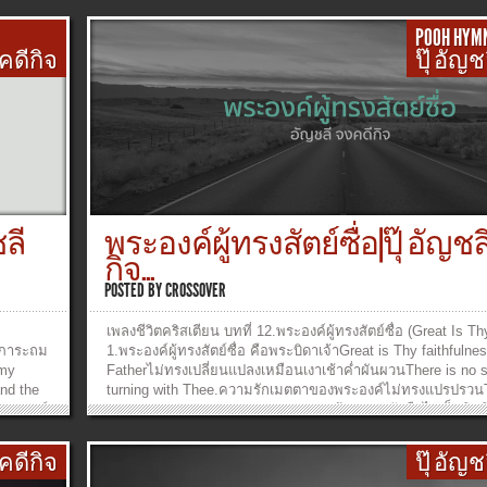
POOH HYM
งคดีกิจ
ปุ๊ อัญ
ลี
พระองค์ผู้ทรงสัตย์ซื่อ|ปุ๊ อัญชล
กิจ...
POSTED BY
CROSSOVER
เพลงชีวิตคริสเตียน บทที่ 12.พระองค์ผู้ทรงสัตย์ซื่อ (Great Is T
่อภาระถม
1.พระองค์ผู้ทรงสัตย์ซื่อ คือพระบิดาเจ้าGreat is Thy faithfuln
 my
Fatherไม่ทรงเปลี่ยนแปลงเหมือนเงาเช้าค่ำผันผวนThere is no 
and the
turning with Thee.ความรักเมตตาของพระองค์ไม่ทรงแปรปรวน
 พระองค์
not; Thy compassions, they fail not,ถ้วนทุกสมัยสืบไปเป็นนิจ
res,His
hast been Thou forever shall be.Chorus พระองค์ผู้ทรงสัตย์ซื่อ
ยข้ารู้
สัตย์ซื่อGreat is Thy faithfulness Great is Thy faithfulnessทุ
งคดีกิจ
ปุ๊ อัญ
know my
เมตตามีใหม่ๆMorning by morning new mercies I see.เมื่อข้าต้