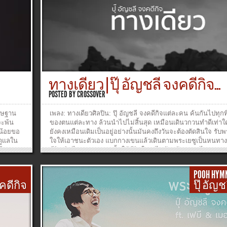
่อสว่าง
พระองค์ประทานให้All I have needed Thy hand hath provided.
care
สัตย์ซื่อ แก่ข้าพระองค์Great is Thy faithfulness, Lord, unto m
ht fades
ว่า ฤดูหนาวหรือร้อนSummer and winter, springtime and harv
กต้อง
จันทร ภมรปักษาSun, moon, and stars in their courses abov
จะแยก
ใหญ่น้อยร่วมกันสำแดงว่าJoin with all nature in manifold wit
To the
ทรงซื่อสัตย์และทรงรักเมตตาTo Thy great faithfulness, mercy
s it
love.3.พระเจ้าทรงยกโทษให้ ประทานความสุขใจPardon for si
cer :
that endureth,พระองค์สถิตอยู่ใกล้ ทรงช่วยแนะนำThine own d
ยบเรียง:
to cheer and to guide.ค้ำชูกำลังให้ข้า วันนี้วันข้างหน้าStrengt
ทางเดียว | ปุ๊ อัญชลี จงคดีกิจ...
ียุทธ
bright hope for tomorrow,ทรงอวยพระพรมากเหลือที่จะนับได้Bl
​ สุภัค
mine, with ten thousand beside. ______________________
POSTED BY
CROSSOVER
ัครพงษ์
: เรืองกิจ ยงปิยะกุลเนื้อร้อง : Thomas Chisholmทำนอง : Willi
igner :
Runyanเรียบเรียง: เรืองกิจ ยงปิยะกุลศิลปิน: ปุ๊ อัญชลี จงคดีกิจ
ธิษฐาน
เพลง: ทางเดียวศิลปิน: ปุ๊ อัญชลี จงคดีกิจแต่ละคน ค้นกันไปทุ
: สัจจะ ศรียุทธไกรKeys : เรืองกิจ ยงปิยะกุลPiano : ปัญญา 
»
»
จะพ้น
ของตนแต่ละทาง ล้วนนำไปไม่สิ้นสุด เหมือนเดินวกวนทำดีเท่าใด 
บุรินทร์​ สุภัครพงษ์กุลDrum : สรรเสริญ ดวงคำMixed and Masteri
น้อยขอ
ยังคงเหมือนเดิมเป็นอยู่อย่างนั้นมันคงถึงวันจะต้องตัดสินใจ รับพ
สุภัครพงษ์กุลห้องอัด : Flow Studio, Shengzim Studio, Raku 
ดูแลใน
ใจให้เอาชนะตัวเอง แบกกางเขนแล้วเดินตามพระเยซูเป็นหนทาง
Designer : เรืองกิจ ยงปิยะกุล...
รือง
ชีวิตเดินไปพระเยซูเท่านั้นให้ชีวิตใหม่ ไม่ต้องค้นหาต่อไป...
»
»
POOH HYM
งคดีกิจ
ปุ๊ อัญ