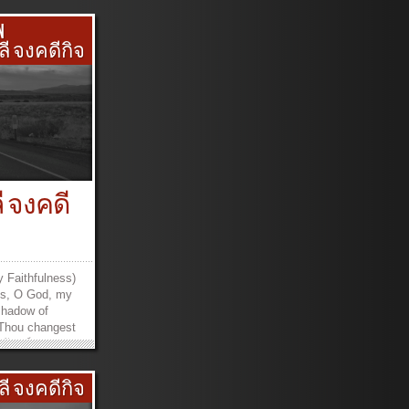
N
ชลี จงคดีกิจ
ี จงคดี
hy Faithfulness)
ess, O God, my
shadow of
Thou changest
นิรันดร์As Thou
 พระองค์ผู้ทรง
กมื้อเช้าค่ำความ
ชลี จงคดีกิจ
องการสิ่งใด